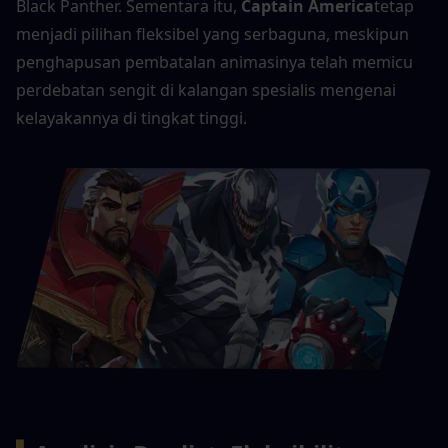
Black Panther. Sementara itu, 
Captain America
tetap 
menjadi pilihan fleksibel yang serbaguna, meskipun 
penghapusan pembatalan animasinya telah memicu 
perdebatan sengit di kalangan spesialis mengenai 
kelayakannya di tingkat tinggi.