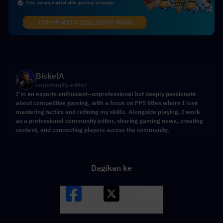
BiskelA
community editor
I’m an esports enthusiast—unprofessional but deeply passionate
about competitive gaming, with a focus on FPS titles where I love
mastering tactics and refining my skills. Alongside playing, I work
as a professional community editor, sharing gaming news, creating
content, and connecting players across the community.
Bagikan ke
Facebook
X
LINK