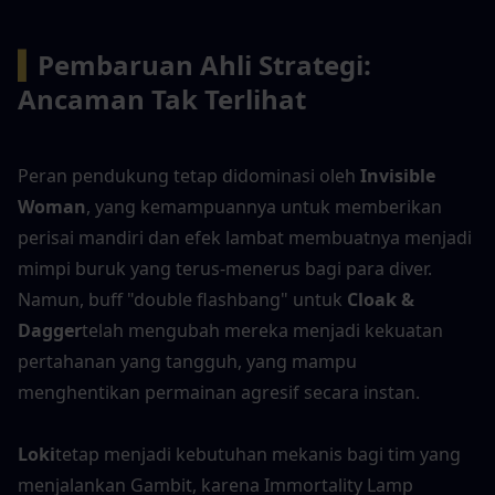
▍
Pembaruan Ahli Strategi: 
Ancaman Tak Terlihat
Peran pendukung tetap didominasi oleh 
Invisible 
Woman
, yang kemampuannya untuk memberikan 
perisai mandiri dan efek lambat membuatnya menjadi 
mimpi buruk yang terus-menerus bagi para diver. 
Namun, buff "double flashbang" untuk 
Cloak & 
Dagger
telah mengubah mereka menjadi kekuatan 
pertahanan yang tangguh, yang mampu 
menghentikan permainan agresif secara instan.
Loki
tetap menjadi kebutuhan mekanis bagi tim yang 
menjalankan Gambit, karena Immortality Lamp 