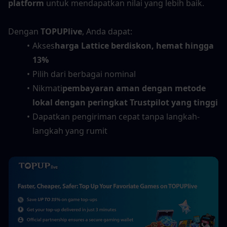
platform
 untuk mendapatkan nilai yang lebih baik.
Dengan 
TOPUPlive
, Anda dapat:
Akses
harga Lattice berdiskon, hemat hingga 
13%
Pilih dari berbagai nominal
Nikmati
pembayaran aman dengan metode 
lokal dengan peringkat Trustpilot yang tinggi
Dapatkan pengiriman cepat tanpa langkah-
langkah yang rumit