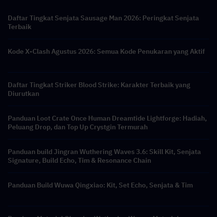
Daftar Tingkat Senjata Sausage Man 2026: Peringkat Senjata
Terbaik
Kode X-Clash Agustus 2026: Semua Kode Penukaran yang Aktif
Daftar Tingkat Striker Blood Strike: Karakter Terbaik yang
Diurutkan
Panduan Loot Crate Once Human Dreamtide Lightforge: Hadiah,
Peluang Drop, dan Top Up Crystgin Termurah
Panduan build Jingran Wuthering Waves 3.6: Skill Kit, Senjata
Signature, Build Echo, Tim & Resonance Chain
Panduan Build Wuwa Qingxiao: Kit, Set Echo, Senjata & Tim