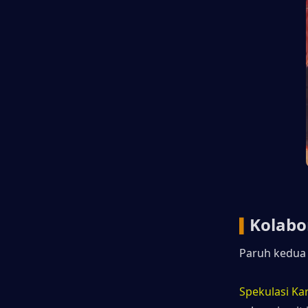
Kolabo
▍
Paruh kedua 
Spekulasi Ka