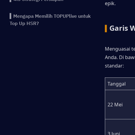
epik.
▍Mengapa Memilih TOPUPlive untuk
Top Up HSR?
Garis 
▍
Menguasai te
Anda. Di baw
standar:
Tanggal
22 Mei
3 Juni