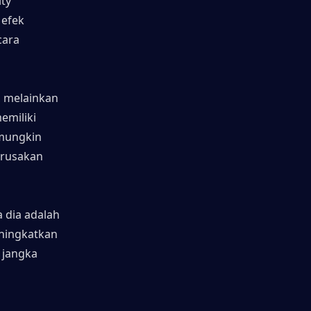
ty 
efek 
ara 
, melainkan 
miliki 
mungkin 
rusakan 
dia adalah 
ningkatkan 
 jangka 