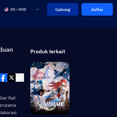
Gabung
daftar
US - USD
nduan
Produk terkait
tar Rail 
erutama 
aborasi 