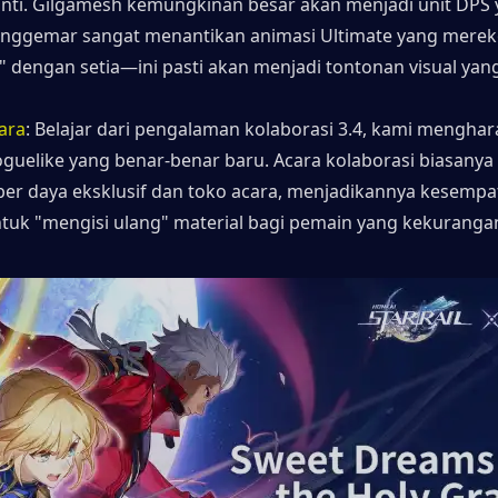
 inti. Gilgamesh kemungkinan besar akan menjadi unit DPS 
enggemar sangat menantikan animasi Ultimate yang mereko
" dengan setia—ini pasti akan menjadi tontonan visual yang
ara
: Belajar dari pengalaman kolaborasi 3.4, kami menghar
guelike yang benar-benar baru. Acara kolaborasi biasanya 
r daya eksklusif dan toko acara, menjadikannya kesempat
uk "mengisi ulang" material bagi pemain yang kekuranga