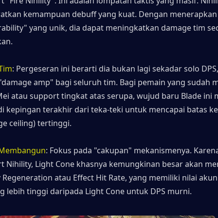
 "Fire Nihility". Ini adalah lompatan taktis yang masif. Nihili
atkan kemampuan debuff yang kuat. Dengan menerapkan 
rability" yang unik, dia dapat meningkatkan damage tim sec
kan.
Tim
: Pergeseran ini berarti dia bukan lagi sekadar solo DPS
"damage amp" bagi seluruh tim. Bagi pemain yang sudah me
ei atau support tingkat atas serupa, wujud baru Blade ini 
i kepingan terakhir dari teka-teki untuk mencapai batas ke
 ceiling) tertinggi.
 Membangun
: Fokus pada "cakupan" mekanismenya. Karena 
t Nihility, Light Cone khasnya kemungkinan besar akan me
 Regeneration atau Effect Hit Rate, yang memiliki nilai akun
g lebih tinggi daripada Light Cone untuk DPS murni.