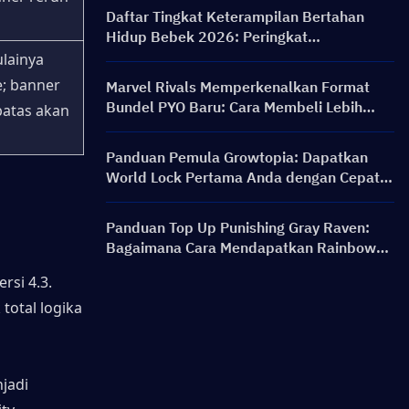
Banner & Hadiah
Daftar Tingkat Keterampilan Bertahan
Hidup Bebek 2026: Peringkat
Keterampilan Terbaik dan Panduan Build
lainya 
; banner 
Marvel Rivals Memperkenalkan Format
Bundel PYO Baru: Cara Membeli Lebih
batas akan 
Cerdas di Pembaruan Toko Musim 9.5
Panduan Pemula Growtopia: Dapatkan
World Lock Pertama Anda dengan Cepat &
Aman
Panduan Top Up Punishing Gray Raven:
Bagaimana Cara Mendapatkan Rainbow
Card dengan Harga Lebih Murah?
si 4.3. 
otal logika 
jadi 