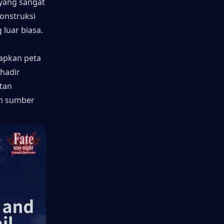
yang sangat 
nstruksi 
 luar biasa.
apkan peta 
hadir 
an 
n sumber 