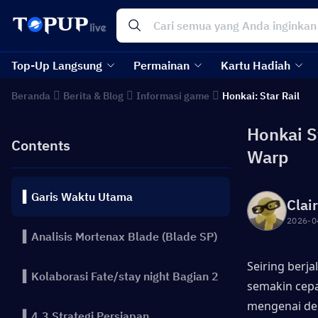
Top-Up Langsung
Permainan
Kartu Hadiah
Beranda
Berita & Blog
Informasi game
Honkai: Star Rail
Honkai S
Contents
Warp
▍Garis Waktu Utama
Clai
2026-0
▍Analisis Mortenax Blade (Blade SP)
Seiring berja
▍Kolaborasi Fate/stay night Bagian 2
semakin cepa
mengenai des
▍4.3 Strategi Persiapan