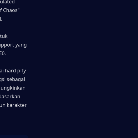
lated 
f Chaos" 
.
tuk 
pport yang 
E0.
 hard pity 
si sebagai 
mungkinkan 
dasarkan 
 karakter 