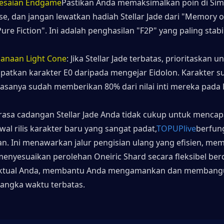
lesaian Endgame
Pastikan Anda memaksimalkan poin di Simu
se, dan jangan lewatkan hadiah Stellar Jade dari "Memory o
ure Fiction". Ini adalah penghasilan "F2P" yang paling stabil
anaan Light Cone
: Jika Stellar Jade terbatas, prioritaskan un
atkan karakter E0 daripada mengejar Eidolon. Karakter su
iasanya sudah memberikan 80% dari nilai inti mereka pada 
rasa cadangan Stellar Jade Anda tidak cukup untuk mencapai
wal rilis karakter baru yang sangat padat,
TOPUPlive
berfung
n. Ini menawarkan jalur pengisian ulang yang efisien, me
enyesuaikan perolehan Oneiric Shard secara fleksibel ber
ktual Anda, membantu Anda mengamankan dan membangun
jangka waktu terbatas.