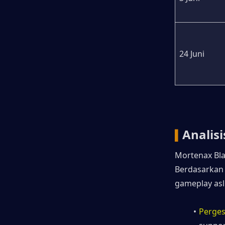
24 Juni
Analis
▍
Mortenax Bla
Berdasarkan 
gameplay asli
Perge