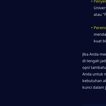
Penye
Univer
atau "P
Perenc
mendap
kuat b
Jika Anda me
di tengah jad
opsi tambaha
Anda untuk m
kebutuhan a
kunci dalam 