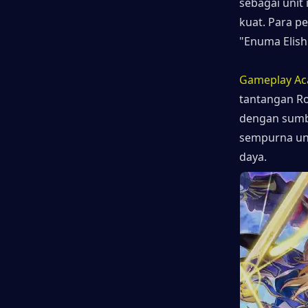
sebagai unit
kuat. Para p
"Enuma Elish
Gameplay Ac
tantangan Ro
dengan sumbe
sempurna unt
daya.