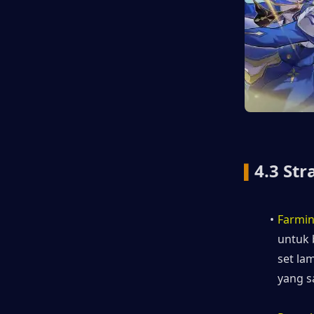
4.3 Str
▍
Farmin
untuk 
set la
yang s