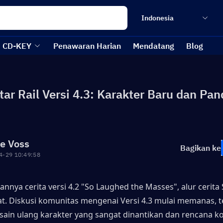
Indonesia
CD-KEY
Penawaran Harian
Mendatang
Blog
tar Rail Versi 4.3: Karakter Baru dan Pa
re Voss
Bagikan ke
4-29 10:49:58
lannya cerita versi 4.2 "So Laughed the Masses", alur cerita S
t. Diskusi komunitas mengenai Versi 4.3 mulai memanas, t
ain ulang karakter yang sangat dinantikan dan rencana kol