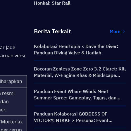
Honkai: Star Rail
Berita Terkait
More
Kolaborasi Heartopia × Dave the Diver:
r Jade 
Panduan Diving Valve & Hadiah
ruan versi 
Bocoran Zenless Zone Zero 3.2 Claret: Kit,
Material, W-Engine Khas & Mindscape
iharapkan
Cinema
Panduan Event Where Winds Meet
resmi 
Summer Spree: Gameplay, Tugas, dan
 dan 
Hadiah
er.
Panduan Kolaborasi GODDESS OF
VICTORY: NIKKE × Persona: Event
 "Mortenax 
PERSONA ON FRONTLINE, Karakter,
ner rerun 