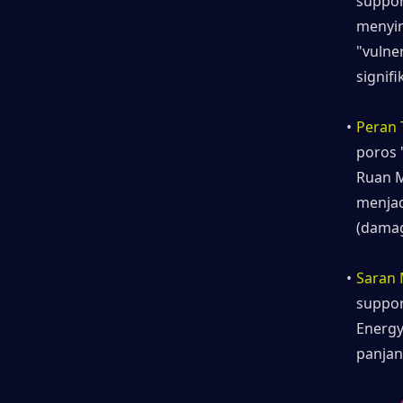
support
menyir
"vulne
signifi
Peran 
poros 
Ruan M
menjad
(damage
Saran
suppor
Energy
panjan