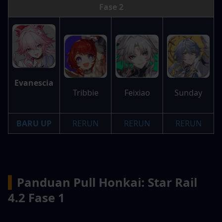
Fase 2
Evanescia
Sunday
Tribbie
Feixiao
BARU UP
RERUN
RERUN
RERUN
▍
Panduan Pull Honkai: Star Rail 
4.2 Fase 1