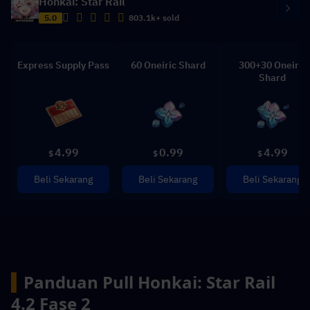
Honkai: Star Rail
5.0
803.1k+ sold
Express Supply Pass
60 Oneiric Shard
300+30 Oneiric
Shard
4.99
0.99
4.99
$
$
$
Beli Sekarang
Beli Sekarang
Beli Sekarang
▍
Panduan Pull Honkai: Star Rail 
4.2 Fase 2