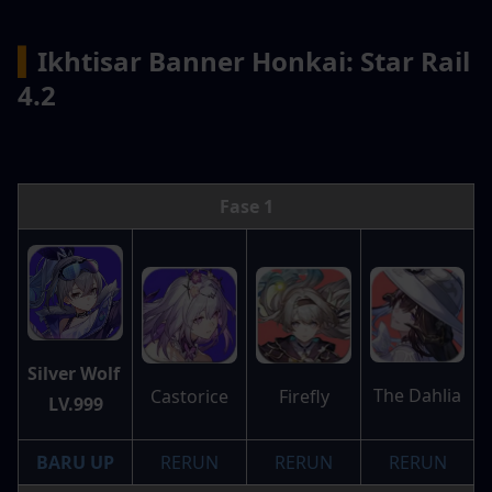
▍
Ikhtisar Banner Honkai: Star Rail 
4.2
Fase 1
Silver Wolf 
The Dahlia
Firefly
Castorice
LV.999
BARU UP
RERUN
RERUN
RERUN