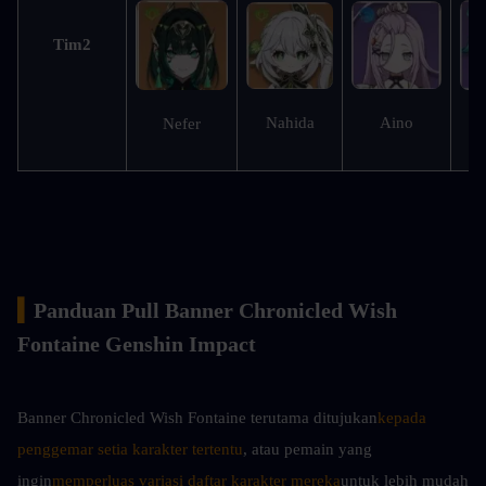
Tim2
Aino
Nahida
Nefer
S
▍
Panduan Pull Banner Chronicled Wish 
Fontaine Genshin Impact
Banner Chronicled Wish Fontaine terutama ditujukan
kepada 
penggemar setia karakter tertentu
, atau pemain yang 
ingin
memperluas variasi daftar karakter mereka
untuk lebih mudah 