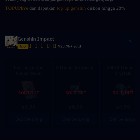
TOPUPlive
 dan dapatkan 
top up genshin 
diskon hingga 28%!
Genshin Impact
5.0
923.7k+ sold
Blessing of the
60 Genesis Crystals
300+30 Genesis
Welkin Moon
Crystals
SOLD OUT
SOLD OUT
SOLD OUT
4.99
0.99
4.99
$
$
$
Beli Sekarang
Beli Sekarang
Beli Sekarang