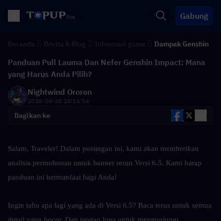
Gabung
Beranda
Berita & Blog
Informasi game
Dampak Genshin
Panduan Pull Lauma Dan Nefer Genshin Impact: Mana
yang Harus Anda Pilih?
Nightwind Ororon
2026-04-30 10:16:56
Bagikan ke
Salam, Traveler! Dalam postingan ini, kami akan memberikan 
analisis permohonan untuk banner rerun Versi 6.5. Kami harap 
panduan ini bermanfaat bagi Anda!
Ingin tahu apa lagi yang ada di Versi 6.5? Baca terus untuk semua 
detail yang bocor. Dan jangan lupa untuk mengunjungi 