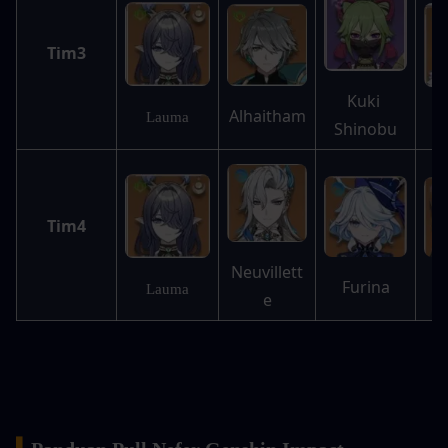
Tim3
Kuki 
Alhaitham
Lauma
Shinobu
Tim4
Neuvillett
Furina
Lauma
e