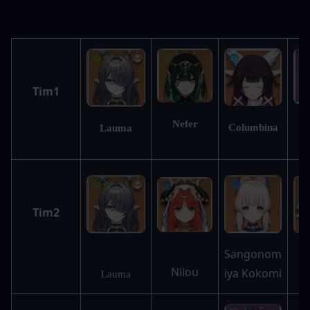
Tim1
Nefer
Columbina
Lauma
S
Tim2
Sangonom
Nilou
iya Kokomi
N
Lauma