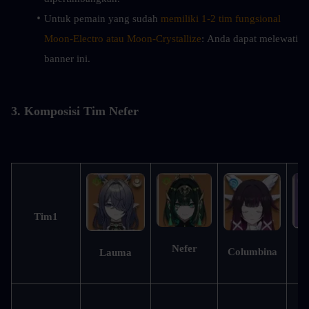
Untuk pemain yang sudah 
memiliki 1-2 tim fungsional 
Moon-Electro atau Moon-Crystallize
: Anda dapat melewati 
banner ini.
3. Komposisi Tim Nefer
Tim1
Nefer
Columbina
Lauma
S