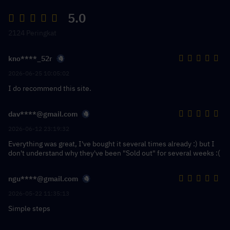
5.0
2124 Peringkat
kno****_52r
2026-06-25 10:05:02
I do recommend this site.
dav****@gmail.com
2026-06-12 23:19:32
Everything was great, I've bought it several times already :) but I
don't understand why they've been "Sold out" for several weeks :(
ngu****@gmail.com
2026-05-22 11:35:13
Simple steps