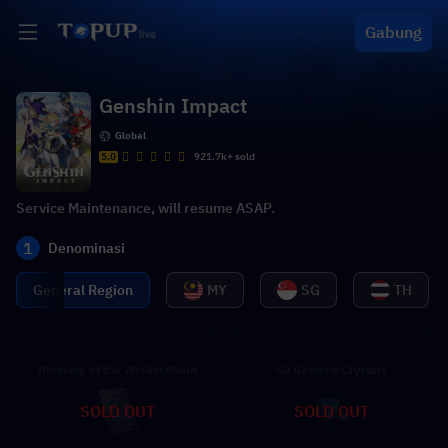
Gabung
Genshin Impact
Global
5.0
921.7k+ sold
Service Maintenance, will resume ASAP.
1
Denominasi
General Region
MY
SG
TH
Blessing of the Welkin Moon
60 Genesis Crystals
SOLD OUT
SOLD OUT