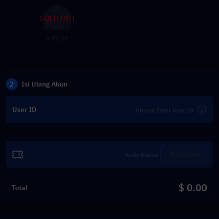
SOLD OUT
99.99
$
2
Isi Ulang Akun
User ID
Tukarkan
$ 0.00
Total