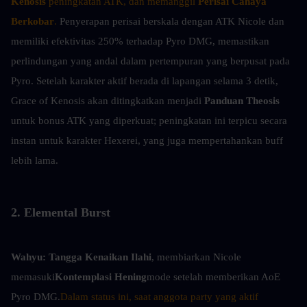
Kenosis
 peningkatan ATK, dan memanggil 
Perisai Cahaya 
Berkobar
. 
Penyerapan perisai berskala dengan ATK Nicole dan 
memiliki efektivitas 250% terhadap Pyro DMG, memastikan 
perlindungan yang andal dalam pertempuran yang berpusat pada 
Pyro. Setelah karakter aktif berada di lapangan selama 3 detik, 
Grace of Kenosis akan ditingkatkan menjadi 
Panduan Theosis
untuk bonus ATK yang diperkuat; peningkatan ini terpicu secara 
instan untuk karakter Hexerei, yang juga mempertahankan buff 
lebih lama.
2. Elemental Burst
Wahyu:
Tangga Kenaikan Ilahi
, membiarkan Nicole 
memasuki
Kontemplasi Hening
mode setelah memberikan AoE 
Pyro DMG.
Dalam status ini, saat anggota party yang aktif 