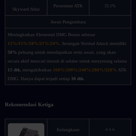
Persentase ATK
33.1%
Skyward Atlas
Awan Pengembara
Meningkatkan Elemental DMG Bonus sebesar 
12%/15%/18%/21%/24%
. Serangan Normal Attack memiliki 
50%
 peluang untuk mendapatkan restu awan, yang akan 
secara aktif mencari musuh di sekitar untuk menyerang selama 
15 dtk
, mengakibatkan 
160%/200%/240%/280%/320%
ATK 
DMG. Hanya dapat terjadi setiap 
30 dtk
.
Rekomendasi Ketiga
Kelangkaan
⭐⭐⭐