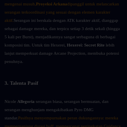
mengenai musuh,
Proyeksi Arkana
dipanggil untuk melancarkan 
serangan terkoordinasi yang sesuai dengan elemen karakter 
aktif.
Serangan ini berskala dengan ATK karakter aktif, dianggap 
sebagai damage mereka, dan terpicu setiap 3 detik sekali (hingga 
5 kali per Burst), menjadikannya sangat serbaguna di berbagai 
komposisi tim. Untuk tim Hexerei, 
Hexerei: Secret Rite
 lebih 
lanjut memperkuat damage Arcane Projection, membuka potensi 
penuhnya.
3. Talenta Pasif
Nicole 
Allegoria
 serangan biasa, serangan bermuatan, dan 
serangan menghunjam mengakibatkan Pyro DMG 
standar.
Pasifnya menyempurnakan peran dukungannya: mereka 
memperpanjang durasi buff, mempercepat peningkatan Guidance 