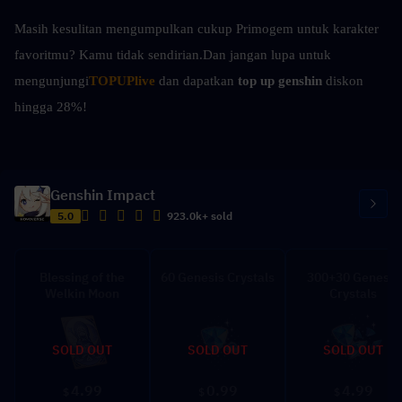
Masih kesulitan mengumpulkan cukup Primogem untuk karakter 
favoritmu? Kamu tidak sendirian.
Dan jangan lupa untuk 
mengunjungi
TOPUPlive
 dan dapatkan 
top up genshin 
diskon 
hingga 28%!
Genshin Impact
5.0
923.0k+ sold
Blessing of the
60 Genesis Crystals
300+30 Genesis
Welkin Moon
Crystals
SOLD OUT
SOLD OUT
SOLD OUT
4.99
0.99
4.99
$
$
$