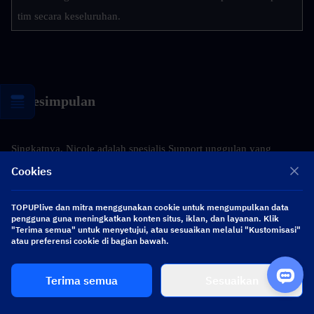
tim secara keseluruhan.
▍
Kesimpulan
Singkatnya, Nicole adalah spesialis Support unggulan yang 
berkembang pesat dalam rotasi yang cepat. Kemampuannya 
Cookies
adalah kombinasi langka antara Crowd Control (CC) dan Defense 
TOPUPlive dan mitra menggunakan cookie untuk mengumpulkan data
Reduction, menjadikannya "pengganda kekuatan" yang 
pengguna guna meningkatkan konten situs, iklan, dan layanan. Klik
"Terima semua" untuk menyetujui, atau sesuaikan melalui "Kustomisasi"
serbaguna untuk tim mana pun.
atau preferensi cookie di bagian bawah.
Terima semua
Sesuaikan
▍
Sorotan Sebelumnya