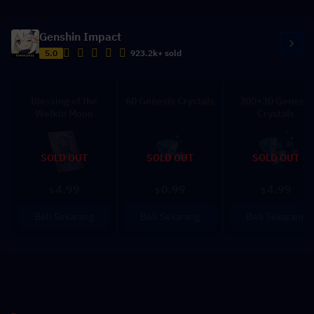
Genshin Impact
5.0
923.2k+ sold
Blessing of the
60 Genesis Crystals
300+30 Genesis
Welkin Moon
Crystals
SOLD OUT
SOLD OUT
SOLD OUT
4.99
0.99
4.99
$
$
$
Beli Sekarang
Beli Sekarang
Beli Sekarang