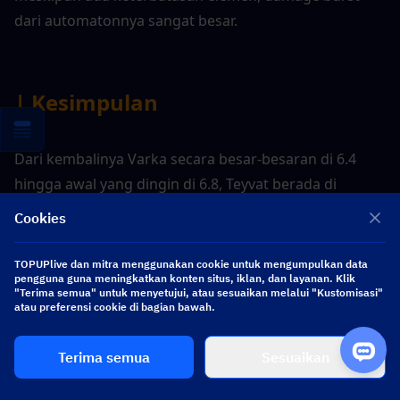
dari automatonnya sangat besar.
| Kesimpulan
Dari kembalinya Varka secara besar-besaran di 6.4 
hingga awal yang dingin di 6.8, Teyvat berada di 
ambang era baru. Dengan unit penentu meta seperti 
Cookies
Varka, Nicole, dan Alice di depan mata, tekanan pada 
Primogem Anda tidak pernah setinggi ini. Mulailah 
TOPUPlive dan mitra menggunakan cookie untuk mengumpulkan data
pengguna guna meningkatkan konten situs, iklan, dan layanan. Klik
merencanakan perjalanan Anda sekarang untuk 
"Terima semua" untuk menyetujui, atau sesuaikan melalui "Kustomisasi"
memastikan Anda siap untuk perjalanan legendaris 
atau preferensi cookie di bagian bawah.
menuju Snezhnaya!
Terima semua
Sesuaikan