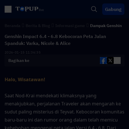
Gabung
Beranda
Berita & Blog
Informasi game
Dampak Genshin
Genshin Impact 6.4 - 6.8 Kebocoran Peta Jalan
Spanduk: Varka, Nicole & Alice
2026-01-15 11:36:35
Bagikan ke
Halo, Wisatawan!
Saat Nod-Krai mendekati klimaksnya yang 
menakjubkan, perjalanan Traveler akan mengarah ke 
sudut paling misterius di Teyvat. Kebocoran komunitas 
baru-baru ini dan rumor orang dalam telah memicu 
kehebohan mengenai peta jalan Versi 6.4 - 6.8. Dari 