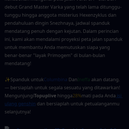
debut Grand Master Varka yang telah lama ditunggu-
tunggu hingga anggota misterius Hexenzyklus dan 
pendahuluan dingin Snezhnaya, jadwal spanduk 
mendatang penuh dengan kejutan. Dalam perincian 
ini, kami akan mendalami proyeksi peta jalan spanduk 
untuk membantu Anda memutuskan siapa yang 
benar-benar "layak Primogem" di bulan-bulan 
mendatang!
✨Spanduk untuk
Columbina
 Dan
Ineffa
 akan datang. 
— bersiaplah untuk segala sesuatu yang ditawarkan! 
Mengunjungi
Topuplive
 hingga
28%
mati pada Anda
 isi 
ulang genshin
 dan bersiaplah untuk petualanganmu 
selanjutnya!