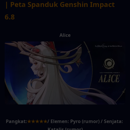
| Peta Spanduk Genshin Impact 
6.8
Alice
Pangkat:
★★★★★
/ Elemen: Pyro (rumor) / Senjata: 
Katalis (rumor)