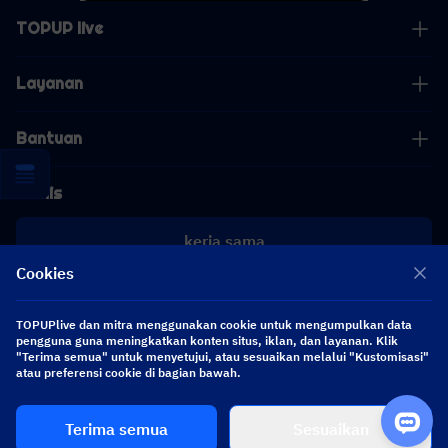
TOPUP live
Layanan
Bantuan
Bisnis
kerja sama
Cookies
[email protected]
[email protected]
TOPUPlive dan mitra menggunakan cookie untuk mengumpulkan data
pengguna guna meningkatkan konten situs, iklan, dan layanan. Klik
"Terima semua" untuk menyetujui, atau sesuaikan melalui "Kustomisasi"
Ikuti kami
atau preferensi cookie di bagian bawah.
Terima semua
Sesuaikan
Copyright 2026 SEA WHALE TECHNOLOGY PTE.LTD. All Rights Reserved.