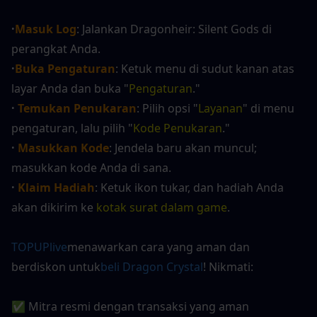
·
Masuk Log
: Jalankan Dragonheir: Silent Gods di 
perangkat Anda.
·
Buka Pengaturan
: Ketuk menu di sudut kanan atas 
layar Anda dan buka "
Pengaturan
."
· 
Temukan Penukaran
: Pilih opsi "
Layanan
" di menu 
pengaturan, lalu pilih "
Kode Penukaran
."
·
 Masukkan Kode
: Jendela baru akan muncul; 
masukkan kode Anda di sana.
· 
Klaim Hadiah
: Ketuk ikon tukar, dan hadiah Anda 
akan dikirim ke 
kotak surat dalam game
.
TOPUPlive
menawarkan cara yang aman dan 
berdiskon untuk
beli Dragon Crystal
! Nikmati:
✅ Mitra resmi dengan transaksi yang aman