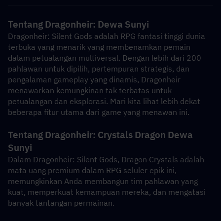
Tentang Dragonheir: Dewa Sunyi
Dragonheir: Silent Gods adalah RPG fantasi tinggi dunia 
terbuka yang menarik yang membenamkan pemain 
dalam petualangan multiversal. Dengan lebih dari 200 
pahlawan untuk dipilih, pertempuran strategis, dan 
pengalaman gameplay yang dinamis, Dragonheir 
menawarkan kemungkinan tak terbatas untuk 
petualangan dan eksplorasi. Mari kita lihat lebih dekat 
beberapa fitur utama dari game yang menawan ini.
Tentang Dragonheir: Crystals Dragon Dewa 
Sunyi
Dalam Dragonheir: Silent Gods, Dragon Crystals adalah 
mata uang premium dalam RPG seluler epik ini, 
memungkinkan Anda membangun tim pahlawan yang 
kuat, memperkuat kemampuan mereka, dan mengatasi 
banyak tantangan permainan.