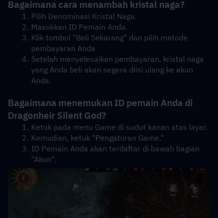
Bagaimana cara menambah kristal naga?
Pilih Denominasi Kristal Naga.
Masukkan ID Pemain Anda.
Klik tombol "Beli Sekarang" dan pilih metode 
pembayaran Anda
Setelah menyelesaikan pembayaran, kristal naga 
yang Anda beli akan segera diisi ulang ke akun 
Anda.
Bagaimana menemukan ID pemain Anda di 
Dragonheir Silent God?
Ketuk pada menu Game di sudut kanan atas layar.
Kemudian, ketuk "Pengaturan Game."
ID Pemain Anda akan terdaftar di bawah bagian 
"Akun".