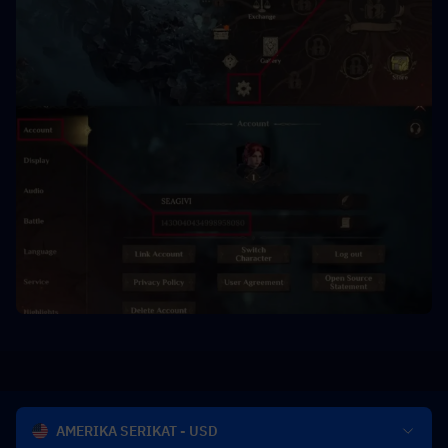
AMERIKA SERIKAT - USD