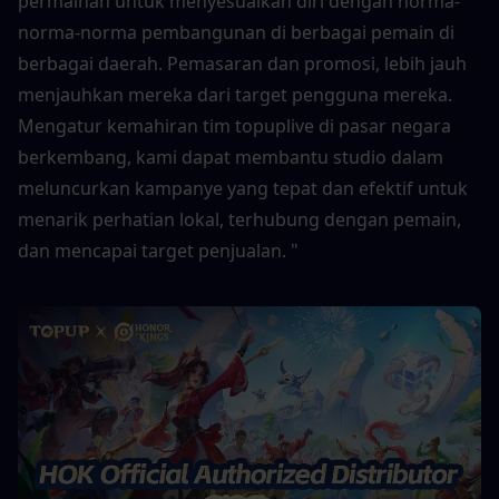
permainan untuk menyesuaikan diri dengan norma-
norma-norma pembangunan di berbagai pemain di 
berbagai daerah. Pemasaran dan promosi, lebih jauh 
menjauhkan mereka dari target pengguna mereka. 
Mengatur kemahiran tim topuplive di pasar negara 
berkembang, kami dapat membantu studio dalam 
meluncurkan kampanye yang tepat dan efektif untuk 
menarik perhatian lokal, terhubung dengan pemain, 
dan mencapai target penjualan. "