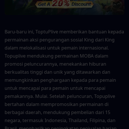
Baru-baru ini, ToptuPlive memberikan bantuan kepada 
permainan aksi pengurangan sosial King dari King 
dalam melokalisasi untuk pemain internasional. 
Topuplive mendukung permainan MOBA dalam 
promosi peluncurannya, menekankan hiburan 
berkualitas tinggi dan unik yang ditawarkan dan 
memungkinkan penghargaan kepada para pemain 
untuk mencapai para pemain untuk mencapai 
pemakannya. Mulai. Setelah peluncuran, Topuplive 
bertahan dalam mempromosikan permainan di 
berbagai daerah, mendukung pembelian dari 15 
negara, termasuk Indonesia, Thailand, Filipina, dan 
Brasil, menghasilkan peningkatan penjualan harian 