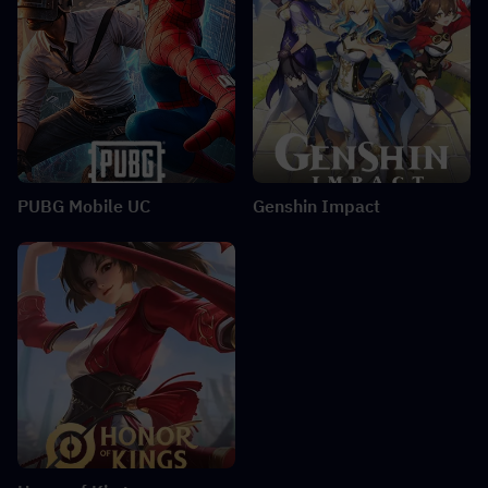
PUBG Mobile UC
Genshin Impact