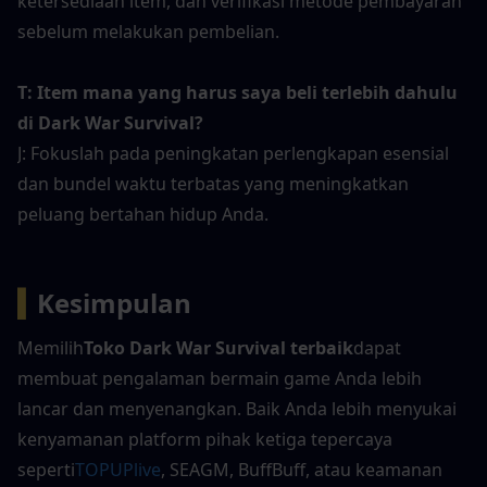
ketersediaan item, dan verifikasi metode pembayaran 
sebelum melakukan pembelian.
T: Item mana yang harus saya beli terlebih dahulu 
di Dark War Survival?
J: Fokuslah pada peningkatan perlengkapan esensial 
dan bundel waktu terbatas yang meningkatkan 
peluang bertahan hidup Anda.
▍
Kesimpulan
Memilih
Toko Dark War Survival terbaik
dapat 
membuat pengalaman bermain game Anda lebih 
lancar dan menyenangkan. Baik Anda lebih menyukai 
kenyamanan platform pihak ketiga tepercaya 
seperti
TOPUPlive
, SEAGM, BuffBuff, atau keamanan 