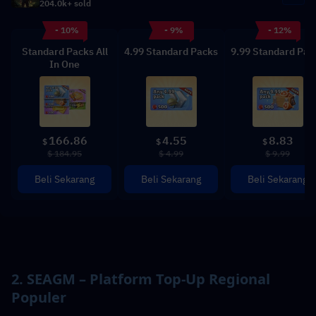
204.0k+ sold
- 10%
- 9%
- 12%
Standard Packs All
4.99 Standard Packs
9.99 Standard Pac
In One
166.86
4.55
8.83
$
$
$
$ 184.95
$ 4.99
$ 9.99
Beli Sekarang
Beli Sekarang
Beli Sekarang
2. 
SEAGM – Platform Top-Up Regional 
Populer