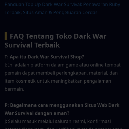
Panduan Top Up Dark War Survival: Penawaran Ruby 
Terbaik, Situs Aman & Pengeluaran Cerdas
▍
FAQ Tentang Toko Dark War 
Survival Terbaik
T: Apa itu Dark War Survival Shop?
J: Ini adalah platform dalam game atau online tempat 
pemain dapat membeli perlengkapan, material, dan 
item kosmetik untuk meningkatkan pengalaman 
bermain.
P: Bagaimana cara menggunakan Situs Web Dark 
War Survival dengan aman?
J: Selalu masuk melalui saluran resmi, konfirmasi 