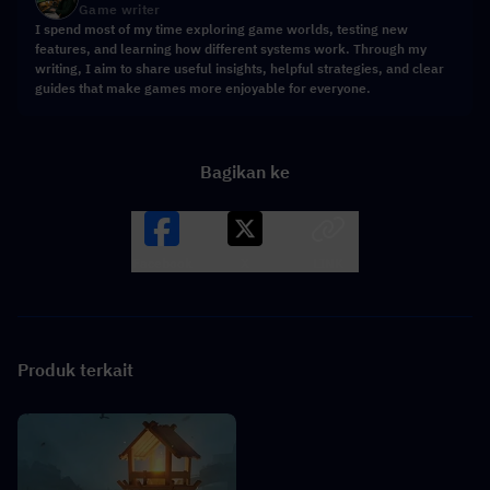
Game writer
I spend most of my time exploring game worlds, testing new
features, and learning how different systems work. Through my
writing, I aim to share useful insights, helpful strategies, and clear
guides that make games more enjoyable for everyone.
Bagikan ke
Facebook
X
LINK
Produk terkait