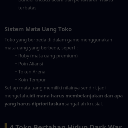
terbatas
Sistem Mata Uang Toko
Toko yang berbeda di dalam game menggunakan 
mata uang yang berbeda, seperti:
Ruby (mata uang premium)
Poin Aliansi
Token Arena
Koin Tempur
Setiap mata uang memiliki nilainya sendiri, jadi 
mengetahui
di mana harus membelanjakan dan apa 
yang harus diprioritaskan
sangatlah krusial.
▍
4 Toko Bertahan Hidup Dark War 