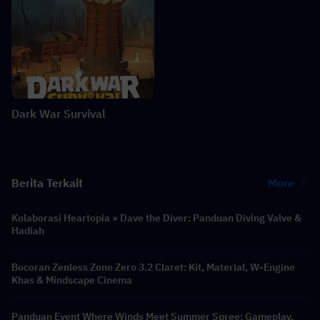
Dark War Survival
Berita Terkait
More
Kolaborasi Heartopia × Dave the Diver: Panduan Diving Valve &
Hadiah
Bocoran Zenless Zone Zero 3.2 Claret: Kit, Material, W-Engine
Khas & Mindscape Cinema
Panduan Event Where Winds Meet Summer Spree: Gameplay,