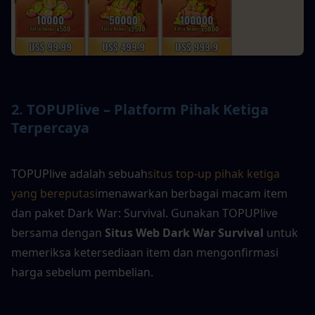
2. 
TOPUPlive – Platform Pihak Ketiga 
Terpercaya
TOPUPlive adalah sebuah
situs top-up pihak ketiga 
yang bereputasi
menawarkan berbagai macam item 
dan paket Dark War: Survival. Gunakan TOPUPlive 
bersama dengan 
Situs Web Dark War Survival
 untuk 
memeriksa ketersediaan item dan mengonfirmasi 
harga sebelum pembelian.