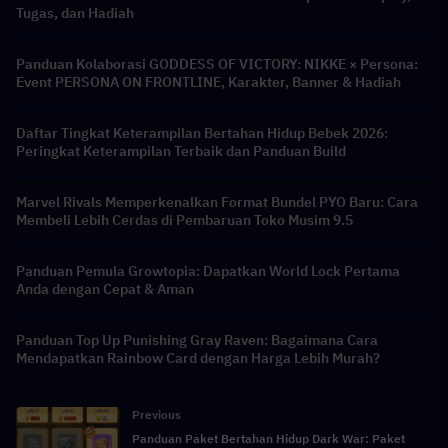
Tugas, dan Hadiah
Panduan Kolaborasi GODDESS OF VICTORY: NIKKE × Persona:
Event PERSONA ON FRONTLINE, Karakter, Banner & Hadiah
Daftar Tingkat Keterampilan Bertahan Hidup Bebek 2026:
Peringkat Keterampilan Terbaik dan Panduan Build
Marvel Rivals Memperkenalkan Format Bundel PYO Baru: Cara
Membeli Lebih Cerdas di Pembaruan Toko Musim 9.5
Panduan Pemula Growtopia: Dapatkan World Lock Pertama
Anda dengan Cepat & Aman
Panduan Top Up Punishing Gray Raven: Bagaimana Cara
Mendapatkan Rainbow Card dengan Harga Lebih Murah?
Previous
Panduan Paket Bertahan Hidup Dark War: Paket