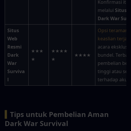
Konfirmasi item
melalui 
Situs W
Dark War Surv
Situs 
Opsi teraman, 
Web 
keaslian terja
Resmi 
acara eksklusif
★★★
★★★★
Dark 
★★★★
bundel. Terbaik
★
★
War 
pembelian berni
Surviva
tinggi atau sens
l
terhadap akun
▍
Tips untuk Pembelian Aman 
Dark War Survival