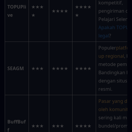
kompetitif, 
TOPUPli
★★★
★★★★
★★★★
pengiriman cep
ve
★
★
Apakah TOPUPl
legal
?
Populer
platfo
up regional
, b
metode pembay
SEAGM
★★★
★★★★
★★★★
Bandingkan ha
dengan situs w
resmi.
Pasar yang did
oleh komunita
sering kali memi
BuffBuf
★★★
★★★
★★★★
bundel/promosi
f