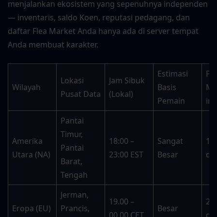
menjalankan ekosistem yang sepenuhnya independen 
— inventaris, saldo Koen, reputasi pedagang, dan 
daftar Flea Market Anda hanya ada di server tempat 
Anda membuat karakter.
Estimasi 
Pu
Lokasi 
Jam Sibuk 
Wilayah
Basis 
Ma
Pusat Data
(Lokal)
Pemain
in
Pantai 
Timur, 
Amerika 
18:00 – 
Sangat 
15–
Pantai 
Utara (NA)
23:00 EST
Besar
det
Barat, 
Tengah
Jerman, 
19.00 – 
20–
Eropa (EU)
Prancis, 
Besar
00.00 CET
det