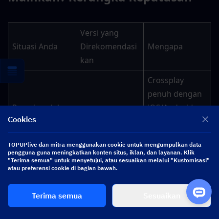
Versi yang 
Situasi Anda
Direkomendasi
Mengapa
kan
Crossplay 
penuh dengan 
Pemain seluler 
iOS/Android, 
Arena Breakout 
Cookies
di luar 
Level Infinite 
Mobile (Global)
Tiongkok
Pass, tanpa 
TOPUPlive dan mitra menggunakan cookie untuk mengumpulkan data
penguncian 
pengguna guna meningkatkan konten situs, iklan, dan layanan. Klik
"Terima semua" untuk menyetujui, atau sesuaikan melalui "Kustomisasi"
wilayah
atau preferensi cookie di bagian bawah.
Visual terbaik, 
Terima semua
Sesuaikan
Arena 
mekanik 
Pemain PC di 
Breakout: 
khusus PC, 
luar Tiongkok