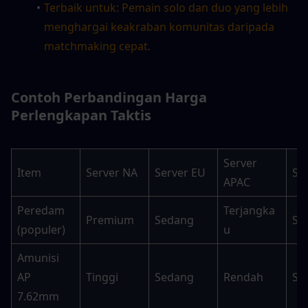
Terbaik untuk: Pemain solo dan duo yang lebih 
menghargai keakraban komunitas daripada 
matchmaking cepat.
Contoh Perbandingan Harga 
Perlengkapan Taktis
Server 
Item
Server NA
Server EU
Se
APAC
Peredam 
Terjangka
Premium
Sedang
Se
(populer)
u
Amunisi 
AP 
Tinggi
Sedang
Rendah
Se
7.62mm