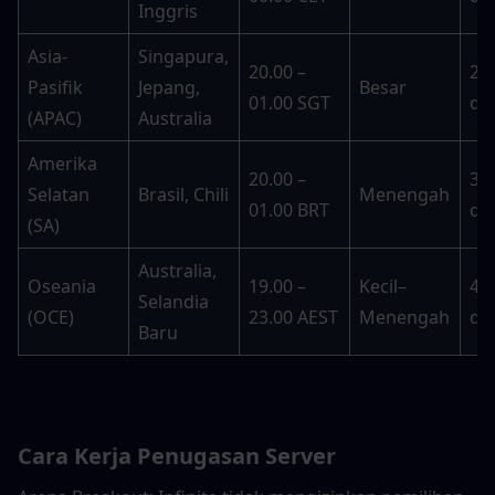
Inggris
Asia-
Singapura, 
20.00 – 
25–
Pasifik 
Jepang, 
Besar
01.00 SGT
det
(APAC)
Australia
Amerika 
20.00 – 
30–
Selatan 
Brasil, Chili
Menengah
01.00 BRT
det
(SA)
Australia, 
Oseania 
19.00 – 
Kecil–
45–
Selandia 
(OCE)
23.00 AEST
Menengah
det
Baru
Cara Kerja Penugasan Server