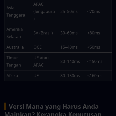
APAC 
Asia 
(Singapura
25–50ms
<70ms
Tenggara
)
Amerika 
SA (Brasil)
30–60ms
<80ms
Selatan
Australia
OCE
15–40ms
<50ms
Timur 
UE atau 
80–140ms
<150ms
Tengah
APAC
Afrika
UE
80–150ms
<160ms
▍
Versi Mana yang Harus Anda 
Mainkan? Kerangka Keputusan