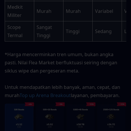
Medkit 
Murah
Murah
Variabel
Va
Militer
Scope 
Sangat 
Tinggi
Sedang
La
Termal
Tinggi
*Harga mencerminkan tren umum, bukan angka 
pasti. Nilai Flea Market berfluktuasi seiring dengan 
siklus wipe dan pergeseran meta.
Untuk mendapatkan lebih banyak, aman, cepat, dan 
murah
Top up Arena Breakout
layanan, pembayaran.