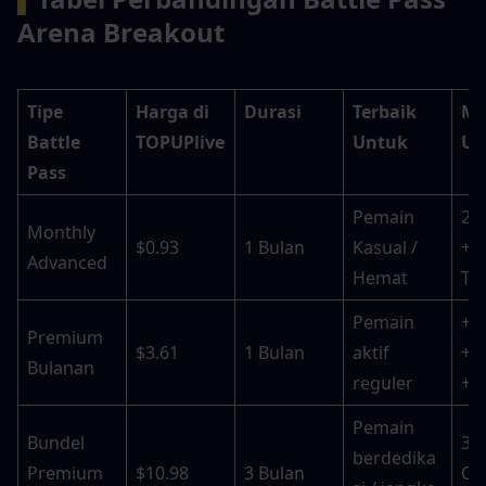
Arena Breakout
Tipe 
Harga di 
Durasi
Terbaik 
Ma
Battle 
TOPUPlive
Untuk
Ut
Pass
Pemain 
2 S
Monthly 
$0.93
1 Bulan
Kasual / 
+ G
Advanced
Hemat
To
Pemain 
+C
Premium 
$3.61
1 Bulan
aktif 
+Le
Bulanan
reguler
+P
Pemain 
Bundel 
3 B
berdedika
Premium 
$10.98
3 Bulan
Out