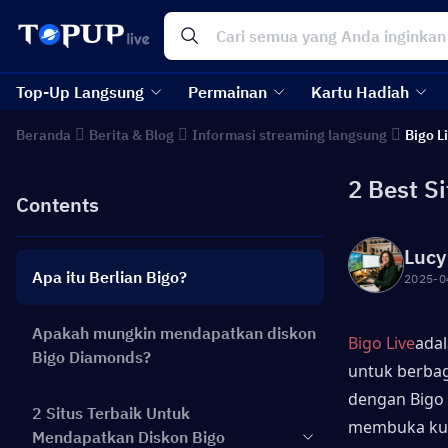
Top-Up Langsung
Permainan
Kartu Hadiah
Beranda
Berita & Blog
Informasi streaming langsung
Bigo L
2 Best S
Contents
Lucy
Apa itu Berlian Bigo?
2025-0
Apakah mungkin mendapatkan diskon
Bigo Live
ada
Bigo Diamonds?
untuk berbag
dengan Bigo 
2 Situs Terbaik Untuk
membuka kunc
Mendapatkan Diskon Bigo