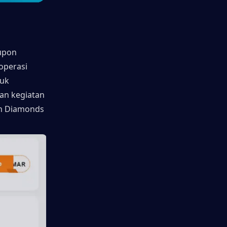
pon 
perasi 
uk 
an kegiatan 
n Diamonds 