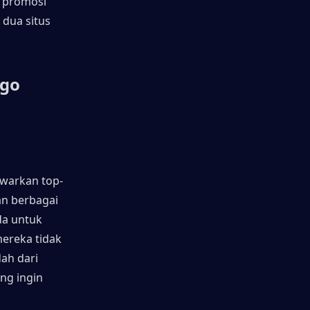
 promosi 
dua situs 
go 
awarkan top-
n berbagai 
a untuk 
reka tidak 
h dari 
g ingin 