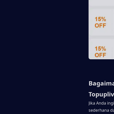
Bagaima
Topupli
Jika Anda in
sederhana da