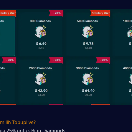
ilih Topuplive?
gga 25% untuk Bigo Diamonds