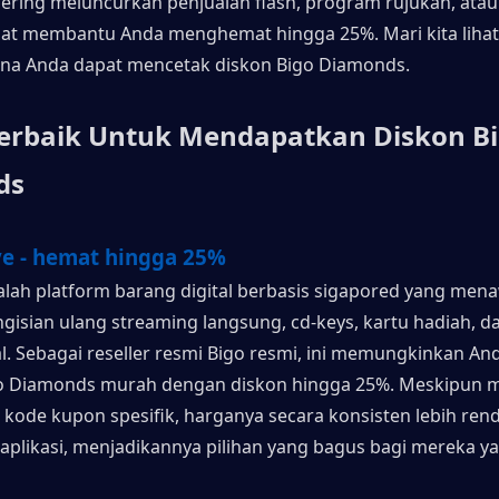
 sering meluncurkan penjualan flash, program rujukan, atau
pat membantu Anda menghemat hingga 25%. Mari kita lihat 
ana Anda dapat mencetak diskon Bigo Diamonds.
 Terbaik Untuk Mendapatkan Diskon Bi
ds
ve - hemat hingga 25%
alah platform barang digital berbasis sigapored yang men
gisian ulang streaming langsung, cd-keys, kartu hadiah, da
al. Sebagai reseller resmi Bigo resmi, ini memungkinkan And
o Diamonds murah dengan diskon hingga 25%. Meskipun me
ode kupon spesifik, harganya secara konsisten lebih renda
aplikasi, menjadikannya pilihan yang bagus bagi mereka yan