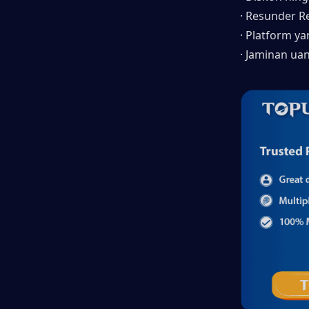
· Resunder R
· Platform 
· Jaminan ua