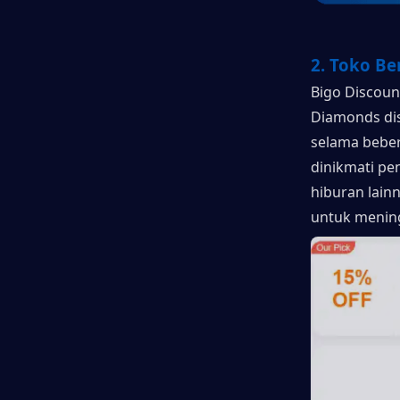
2. Toko Be
Bigo Discou
Diamonds dis
selama beber
dinikmati pe
hiburan lain
untuk menin