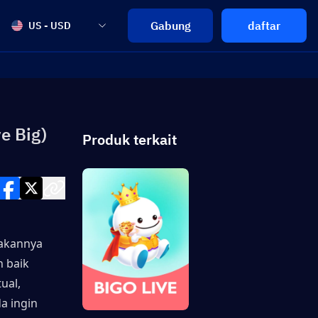
Gabung
daftar
US - USD
e Big)
Produk terkait
akannya 
 baik 
al, 
 ingin 