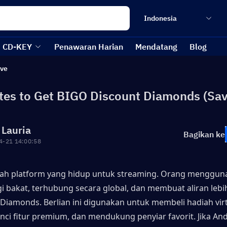
Indonesia
CD-KEY
Penawaran Harian
Mendatang
Blog
ive
ites to Get BIGO Discount Diamonds (Sav
 Lauria
Bagikan ke
4-21 14:00:58
lah platform yang hidup untuk streaming. Orang menggun
i bakat, terhubung secara global, dan membuat aliran lebih
Diamonds. Berlian ini digunakan untuk membeli hadiah virtu
i fitur premium, dan mendukung penyiar favorit. Jika Anda