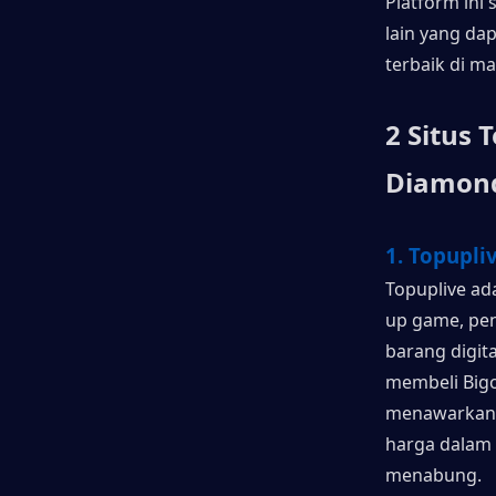
Platform ini
lain yang da
terbaik di m
2 Situs
Diamon
1. Topupli
Topuplive ad
up game, pen
barang digit
membeli Big
menawarkan k
harga dalam 
menabung.