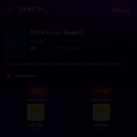
Gabung
MIYA (Luar Negeri)
Global
4.5
755.3k+ sold
Tips: Layanan isi ulang ini hanya didukung untuk luar negeri
1
Denominasi
- 12%
- 12%
16800 koin
28000 koin
26.40
44.00
$
$
30.00
50.00