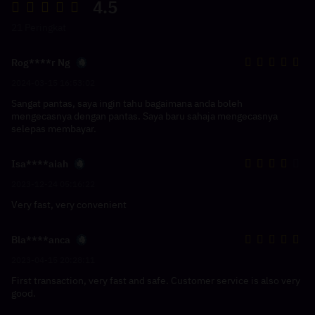
4.5
21 Peringkat
Rog****r Ng
2024-03-15 16:53:02
Sangat pantas, saya ingin tahu bagaimana anda boleh
mengecasnya dengan pantas. Saya baru sahaja mengecasnya
selepas membayar.
Isa****aiah
2023-12-24 05:16:22
Very fast, very convenient
Bla****anca
2023-04-15 20:28:11
First transaction, very fast and safe. Customer service is also very
good.