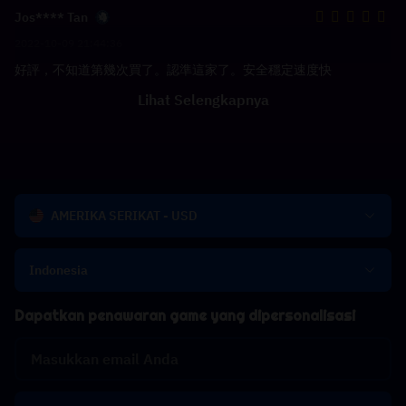
Jos**** Tan
2022-10-09 21:44:36
好評，不知道第幾次買了。認準這家了。安全穩定速度快
Lihat Selengkapnya
AMERIKA SERIKAT - USD
Indonesia
Dapatkan penawaran game yang dipersonalisasi