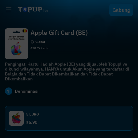
Gabung
Apple Gift Card (BE)
Global
430.7k+ sold
Pengingat: Kartu Hadiah Apple (BE) yang dijual oleh Topuplive
dikunci wilayahnya. HANYA untuk Akun Apple yang terdaftar di
Belgia dan Tidak Dapat Dikembalikan dan Tidak Dapat
Dikembalikan
1
Denominasi
5 EURO
5.90
$