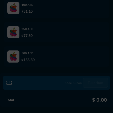
100 AED
31.10
$
250 AED
77.80
$
500 AED
155.50
$
Tukarkan
$ 0.00
Total