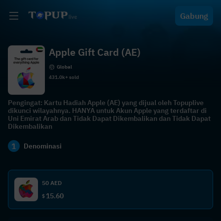
Gabung
Apple Gift Card (AE)
Global
431.0k+ sold
Pengingat: Kartu Hadiah Apple (AE) yang dijual oleh Topuplive
dikunci wilayahnya. HANYA untuk Akun Apple yang terdaftar di
Uni Emirat Arab dan Tidak Dapat Dikembalikan dan Tidak Dapat
Dikembalikan
1
Denominasi
50 AED
15.60
$