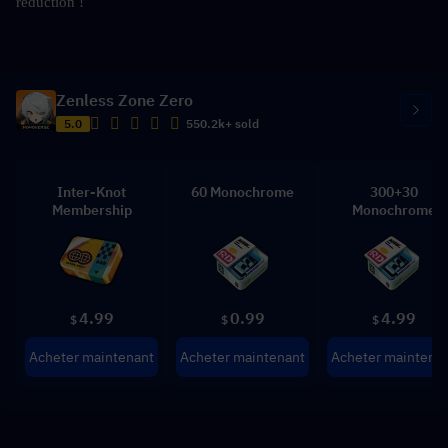
réduction !
Zenless Zone Zero
5.0
550.2k+ sold
Inter-Knot
60 Monochrome
300+30
Membership
Monochrome
4.99
0.99
4.99
$
$
$
Acheter maintenant
Acheter maintenant
Acheter maintena