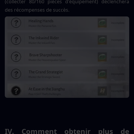
(collecter 80/160 pièces d'équipement) déclenchera 
des récompenses de succès.
IV. Comment obtenir plus de 