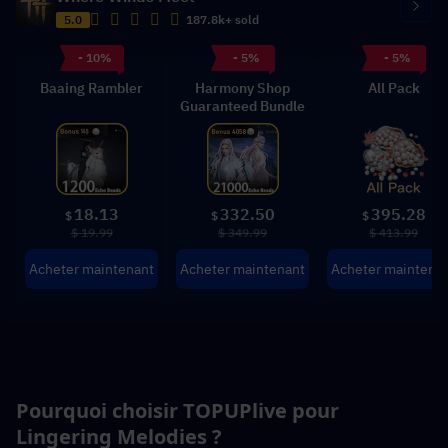
5.0
187.8k+ sold
- 10%
- 5%
- 5%
Baaing Rambler
Harmony Shop
All Pack
Guaranteed Bundle
18.13
332.50
395.28
$
$
$
$ 19.99
$ 349.99
$ 413.99
Acheter maintenant
Acheter maintenant
Acheter maintena
Pourquoi choisir TOPUPlive pour 
Lingering Melodies ?