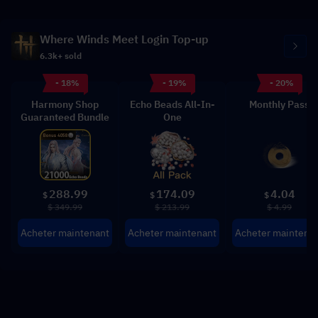
Where Winds Meet Login Top-up
6.3k+ sold
- 18%
- 19%
- 20%
Harmony Shop
Echo Beads All-In-
Monthly Pass
Guaranteed Bundle
One
288.99
174.09
4.04
$
$
$
$ 349.99
$ 213.99
$ 4.99
Acheter maintenant
Acheter maintenant
Acheter maintena