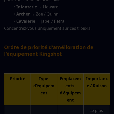
Infanterie
 → Howard
Archer
 → Zoe / Quinn
Cavalerie
 → Jabel / Petra
Concentrez-vous uniquement sur ces trois-là.
Ordre de priorité d'amélioration de 
l'équipement Kingshot
Priorité
Type 
Emplacem
Importanc
d'équipem
ents 
e / Raison
ent
d'équipem
ent
Le plus 