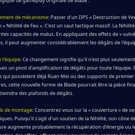
ogique de gameplay originale de Blade :
ement de mécanisme
: Passer d'un DPS « Destruction de Ven
 « Nihilité de Feu ». C'est un saut tactique massif. La Nihilit
tes capacités de malus. En appliquant des effets de « vulnéra
s, il peut augmenter considérablement les dégâts de l'équi
e l'équipe
: Ce changement signifie qu'il n'est plus seulemen
ais un pivot d'amplification de dégâts pour toute l'équipe. P
s qui possèdent déjà Ruan Mei ou des supports de premier 
res, cette nouvelle forme de Blade pourrait être la pièce fina
tteindre des plafonds de dégâts.
ls de montage
: Concentrez-vous sur la « couverture » de ses
ues. Puisqu'il s'agit d'un soutien de la Nihilité, son cône d
ure augmente probablement la récupération d'énergie ou le