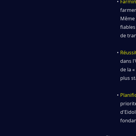
Farmin
farmer 
Même s
fiable
de tran
Réussi
dans l
de la «
plus st
Planif
priorit
d'Eido
fondam