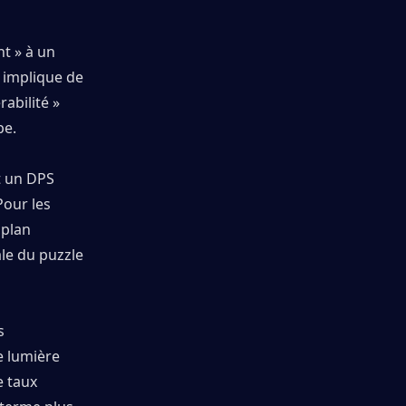
t » à un 
é implique de 
bilité » 
pe.
t un DPS 
our les 
plan 
le du puzzle 
 
e lumière 
 taux 