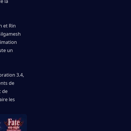
 la 
et Rin 
Gilgamesh 
imation 
te un 
ration 3.4, 
nts de 
 de 
re les 