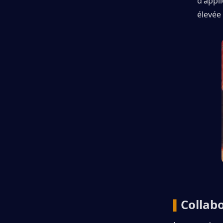
d'appli
élevée
Collabo
▍