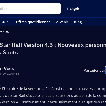
français
 CD
Offres quotidiennes
À venir
Blog
tar Rail
 Star Rail Version 4.3 : Nouveaux person
s Sauts
re Voss
Partager sur
4-29 10:49:58
'histoire de la version 4.2 « Ainsi riaient les masses » progr
it de Star Rail s'accélère. Les discussions au sein de la co
 version 4.3 s'intensifient, particulièrement au sujet des re