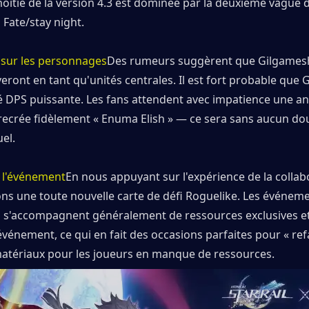
itié de la version 4.3 est dominée par la deuxième vague de
 Fate/stay night.
 sur les personnages
Des rumeurs suggèrent que Gilgamesh 
eront en tant qu'unités centrales. Il est fort probable que 
é DPS puissante. Les fans attendent avec impatience une an
recrée fidèlement « Enuma Elish » — ce sera sans aucun dou
uel.
 l'événement
En nous appuyant sur l'expérience de la collabo
ns une toute nouvelle carte de défi Roguelike. Les événeme
n s'accompagnent généralement de ressources exclusives et
vénement, ce qui en fait des occasions parfaites pour « refai
matériaux pour les joueurs en manque de ressources.