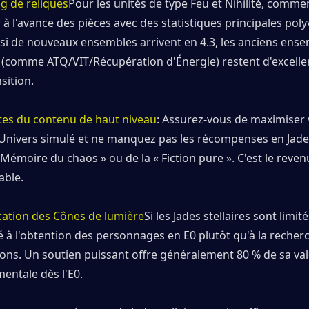
g de reliques
Pour les unités de type Feu et Nihilité, commen
à l'avance des pièces avec des statistiques principales polyv
i de nouveaux ensembles arrivent en 4.3, les anciens ense
s (comme ATQ/VIT/Récupération d'Énergie) restent d'excellen
sition.
tes du contenu de haut niveau
: Assurez-vous de maximiser v
'Univers simulé et ne manquez pas les récompenses en Jades 
 Mémoire du chaos » ou de la « Fiction pure ». C'est le revenu 
able.
ication des Cônes de lumière
Si les Jades stellaires sont limit
é à l'obtention des personnages en E0 plutôt qu'à la recherc
lons. Un soutien puissant offre généralement 80 % de sa val
entale dès l'E0.