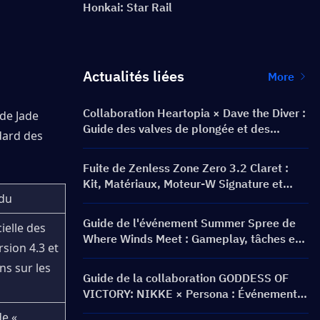
Honkai: Star Rail
Actualités liées
More
Collaboration Heartopia × Dave the Diver :
de Jade 
Guide des valves de plongée et des
dard des 
récompenses
Fuite de Zenless Zone Zero 3.2 Claret :
Kit, Matériaux, Moteur-W Signature et
du
Cinéma Mental
Guide de l'événement Summer Spree de
ielle des 
Where Winds Meet : Gameplay, tâches et
rsion 4.3 et 
récompenses
s sur les 
Guide de la collaboration GODDESS OF
VICTORY: NIKKE × Persona : Événement
PERSONA ON FRONTLINE, personnages,
e « 