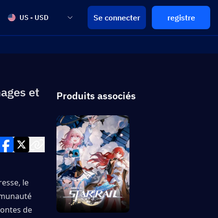
Se connecter
registre
US - USD
nages et
Produits associés
esse, le 
mmunauté 
fontes de 