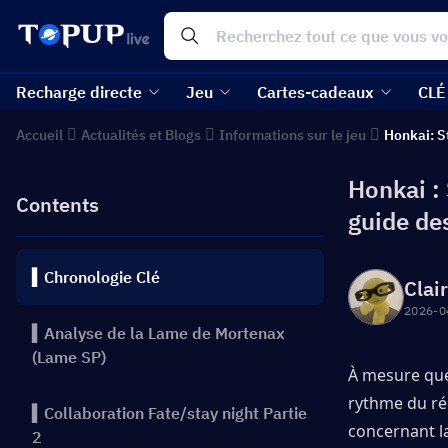
Recharge directe
Jeu
Cartes-cadeaux
CLÉ
Accueil
Actualités et Blogs
Informations sur le jeu
Honkai: S
Honkai :
Contents
guide de
▍Chronologie Clé
Clai
2026-0
▍Analyse de la Lame de Mortenax
(Lame SP)
À mesure que l
rythme du réc
▍Collaboration Fate/stay night Partie
concernant la
2