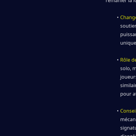
remanier la l
Chang
soutien
puissan
unique
Rôle d
solo, m
joueur
similai
pour a
Consei
mécaniq
signat