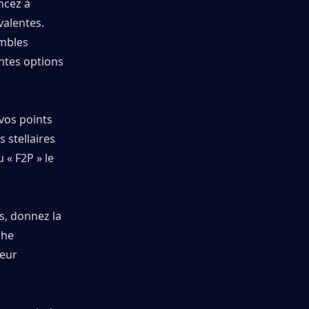
cez à 
alentes. 
mbles 
tes options 
os points 
stellaires 
« F2P » le 
és, donnez la 
he 
eur 