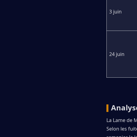
3 juin
24 juin
Analys
▍
La Lame de Mo
Selon les fui