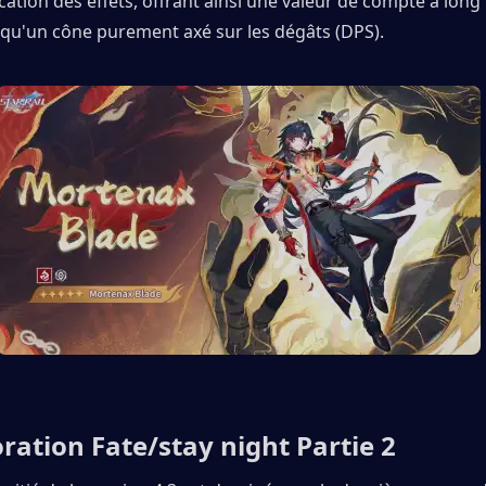
cation des effets, offrant ainsi une valeur de compte à long
 qu'un cône purement axé sur les dégâts (DPS).
ration Fate/stay night Partie 2