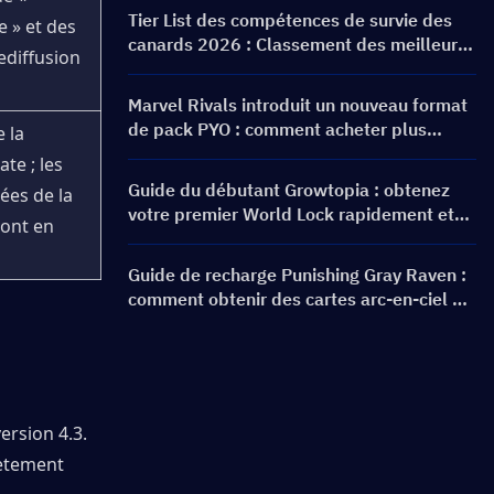
bannières et récompenses
Tier List des compétences de survie des
 » et des 
canards 2026 : Classement des meilleures
diffusion 
compétences et guide de build
Marvel Rivals introduit un nouveau format
de pack PYO : comment acheter plus
la 
intelligemment lors de la mise à jour de la
te ; les 
boutique de la saison 9.5
Guide du débutant Growtopia : obtenez
ées de la 
votre premier World Lock rapidement et
ont en 
en toute sécurité
Guide de recharge Punishing Gray Raven :
comment obtenir des cartes arc-en-ciel au
meilleur prix ?
rsion 4.3. 
ètement 