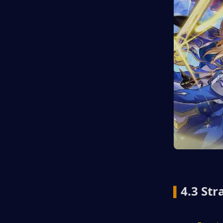
4.3 Str
▍