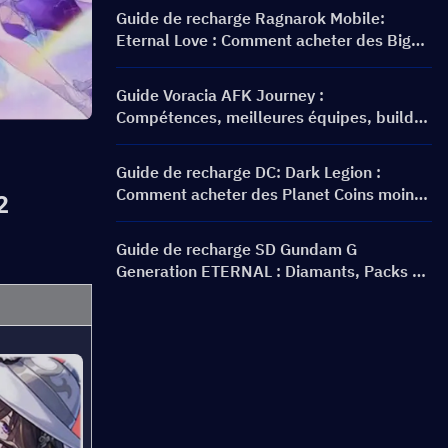
Guide de recharge Ragnarok Mobile:
Eternal Love : Comment acheter des Big
Cat Coins au meilleur prix ?
Guide Voracia AFK Journey :
Compétences, meilleures équipes, build
et faut-il l'invoquer ?
Guide de recharge DC: Dark Legion :
Comment acheter des Planet Coins moins
2
cher et en toute sécurité
Guide de recharge SD Gundam G
Generation ETERNAL : Diamants, Packs de
dépassement de limite, Prix et Méthodes
de recharge