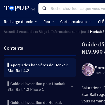
Recharge directe
Jeu
Cartes-cadeaux
CLÉ
Accueil
Actualités et Blogs
Informations sur le jeu
Honkai: S
Guide d'i
Contents
NIV.999 
▍Aperçu des bannières de Honkai:
Sam
Star Rail 4.2
2026-0
▍Guide d'invocation pour Honkai:
Salutations, P
Star Rail 4.2 Phase 1
Star Rail re
vous demande
▍Guide d'invocation de Honkai: