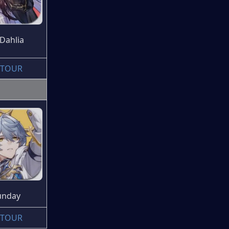
 Dahlia
ETOUR
unday
ETOUR