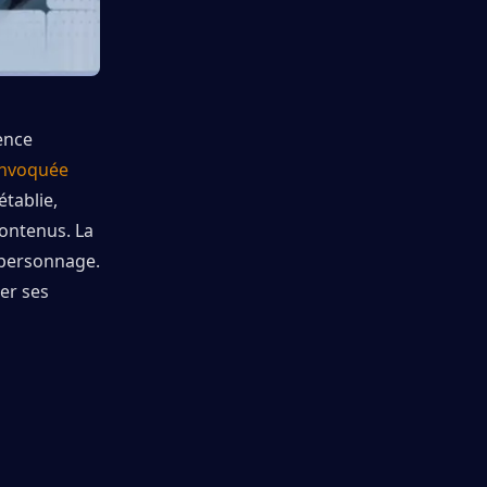
nce 
invoquée 
tablie, 
ntenus. La 
 personnage. 
r ses 