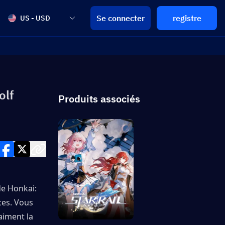
Se connecter
registre
US - USD
olf
Produits associés
de Honkai: 
es. Vous 
iment la 