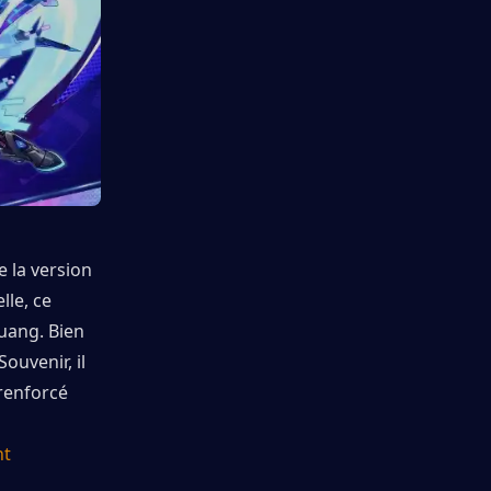
 la version 
le, ce 
ang. Bien 
uvenir, il 
renforcé 
t 