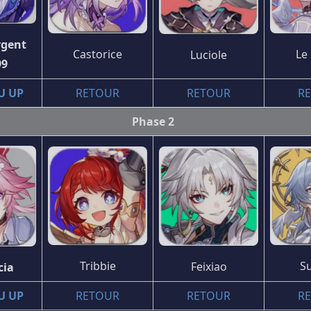
gent 
Le
Castorice
Luciole
99
U UP
RETOUR
RETOUR
R
Phase 2
Tribbie
S
Feixiao
cia
U UP
RETOUR
RETOUR
R