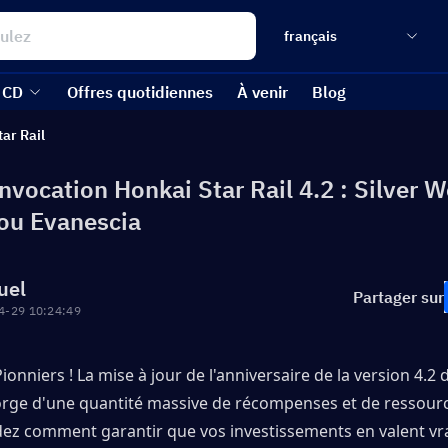
français
 CD
Offres quotidiennes
À venir
Blog
tar Rail
nvocation Honkai Star Rail 4.2 : Silver W
ou Evanescia
uel
Partager sur
4-29 10:24:49
ionniers ! La mise à jour de l'anniversaire de la version 4.2 
gorge d'une quantité massive de récompenses et de ressourc
z comment garantir que vos investissements en valent vra