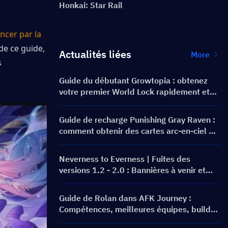
Honkai: Star Rail
cer par la 
 de ce guide, 
Actualités liées
More
 
Guide du débutant Growtopia : obtenez
votre premier World Lock rapidement et
en toute sécurité
Guide de recharge Punishing Gray Raven :
comment obtenir des cartes arc-en-ciel au
meilleur prix ?
Neverness to Everness | Fuites des
versions 1.2 - 2.0 : Bannières à venir et
feuille de route !
Guide de Rolan dans AFK Journey :
Compétences, meilleures équipes, build
et faut-il l'invoquer ?