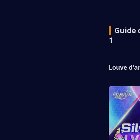
▍
Guide 
1
Louve d'a