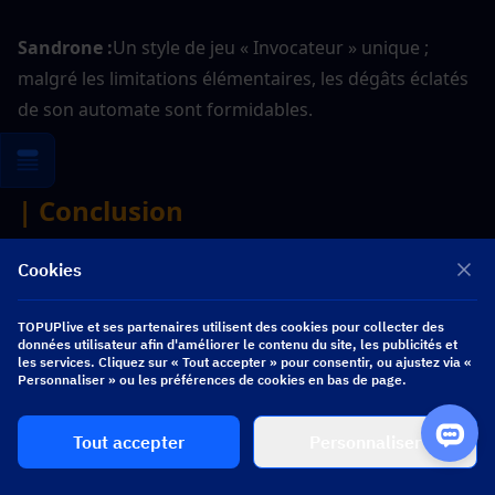
Sandrone :
Un style de jeu « Invocateur » unique ; 
malgré les limitations élémentaires, les dégâts éclatés 
de son automate sont formidables.
| Conclusion
Cookies
Du grand retour de Varka dans 6.4 au prélude glacial 
de 6.8, Teyvat est à l'orée d'une nouvelle ère. Avec des 
TOPUPlive et ses partenaires utilisent des cookies pour collecter des
unités méta-définissantes comme Varka, Nicole et 
données utilisateur afin d'améliorer le contenu du site, les publicités et
les services. Cliquez sur « Tout accepter » pour consentir, ou ajustez via «
Alice à l'horizon, la pression sur vos Primogems n'a 
Personnaliser » ou les préférences de cookies en bas de page.
jamais été aussi forte. Commencez dès maintenant à 
planifier vos tirages pour vous assurer que vous êtes 
Tout accepter
Personnaliser
prêt pour le voyage légendaire vers Snezhnaya !