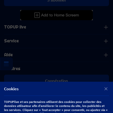
S'abonner
TOPUP live
Service
Aide
Affaires
Coopération
Cookies
[email protected]
[email protected]
TOPUPlive et ses partenaires utilisent des cookies pour collecter des
données utilisateur afin d'améliorer le contenu du site, les publicités et
les services. Cliquez sur « Tout accepter » pour consentir, ou ajustez via «