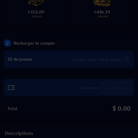
151.09
446.19
$
$
199.99
499.99
2
Recharger le compte
ID du joueur
Utiliser
$ 0.00
Total
Descriptions