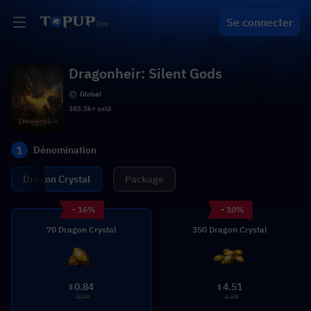
Se connecter
Dragonheir: Silent Gods
Global
383.5k+ sold
1
Dénomination
Dragon Crystal
Package
- 16%
- 10%
70 Dragon Crystal
350 Dragon Crystal
0.84
4.51
$
$
0.99
4.99