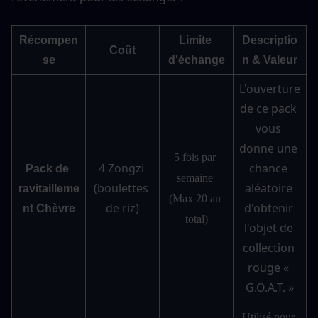
Récompen
Limite 
Descriptio
Coût
se
d'échange
n & Valeur
L'ouverture 
de ce pack 
vous 
donne une 
5 fois par 
4 Zongzi 
chance 
Pack de 
semaine 
(boulettes 
aléatoire 
ravitailleme
(Max 20 au 
de riz)
d'obtenir 
nt Chèvre
total)
l'objet de 
collection 
rouge « 
G.O.A.T. »
Utilisé pour 