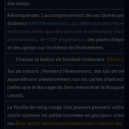
des amis).
Récompenses
: L'accomplissement de ces tâches perm
d'obtenir 
EXP d'événement, qui débloque des récomp
exclusives telles que des bons de modification d'arme
d'armement), de l'EXP d'opérateur
, des packs d'équip
et des sprays sur le thème de l'événement.
Chasser le ballon de football iridescent（
Dans un
Tas de trésors :
 Pendant l'événement, des 
tas de trés
apparaîtront aléatoirement sur les cartes d'extractio
(telles que le Barrage de Zero remanié et le Bosquet d
Layali).
La fouille de rang rouge :
Les joueurs peuvent utiliser 
outils (comme les pelles trouvées en jeu) pour creuser
tas.
Bien qu'ils laissent principalement tomber des 