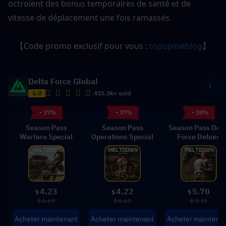
octroient des bonus temporaires de santé et de 
vitesse de déplacement une fois ramassés.
【Code promo exclusif pour vous : 
topupliveblog
】
Delta Force Global
5.0
415.3k+ sold
- 37%
- 37%
- 39%
Season Pass
Season Pass
Season Pass Delt
Warfare Special
Operations Special
Force Deluxe
4.23
4.22
5.70
$
$
$
$ 6.69
$ 6.69
$ 9.29
Acheter maintenant
Acheter maintenant
Acheter maintena