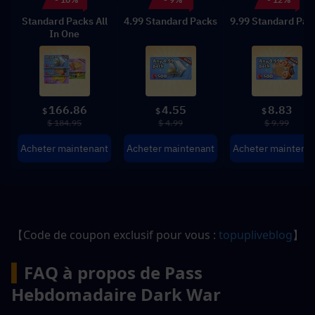
Standard Packs All
4.99 Standard Packs
9.99 Standard Pac
In One
166.86
4.55
8.83
$
$
$
$ 184.95
$ 4.99
$ 9.99
Acheter maintenant
Acheter maintenant
Acheter maintena
【Code de coupon exclusif pour vous : 
topupliveblog
】
▍
FAQ à propos de 
Pass 
Hebdomadaire Dark War