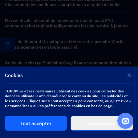
Classement des meilleures compétences et guide de build
Marvel Rivals introduit un nouveau format de pack PYO :
comment acheter plus intelligemment lors de la mise à jour de la
boutique de la saison 9.5
Guide du débutant Growtopia : obtenez votre premier World
Lock rapidement et en toute sécurité
Guide de recharge Punishing Gray Raven : comment obtenir des
cartes arc-en-ciel au meilleur prix ?
Cookies
Previous
TOPUPlive et ses partenaires utilisent des cookies pour collecter des
Guide de sécurité pour la recharge de jeux :
données utilisateur afin d'améliorer le contenu du site, les publicités et
comment éviter les arnaques
les services. Cliquez sur « Tout accepter » pour consentir, ou ajustez via «
Personnaliser » ou les préférences de cookies en bas de page.
Next
Guide de Silven dans AFK Journey – Compétences,
meilleurs charmes magiques, priorité d'arme EX et
Tout accepter
Personnaliser
équipes