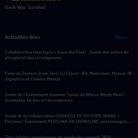
Dark War Survival
Actualités liées
More
Collaboration Heartopia × Dave the Diver : Guide des valves de
plongée et des récompenses
Fuite de Zenless Zone Zero 3.2 Claret : Kit, Matériaux, Moteur-W
Signature et Cinéma Mental
Guide de l'événement Summer Spree de Where Winds Meet :
Gameplay, tâches et récompenses
Guide de la collaboration GODDESS OF VICTORY: NIKKE ×
Persona : Événement PERSONA ON FRONTLINE, personnages,
bannières et récompenses
Tier List des compétences de survie des canards 2026 :