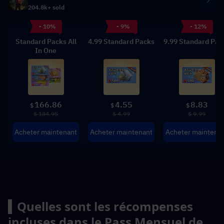
204.8k+ sold
- 10%
- 9%
- 12%
Standard Packs All
4.99 Standard Packs
9.99 Standard Pac
In One
166.86
4.55
8.83
$
$
$
$ 184.95
$ 4.99
$ 9.99
Acheter maintenant
Acheter maintenant
Acheter maintena
▍Quelles sont les récompenses 
incluses dans le Pass Mensuel de 