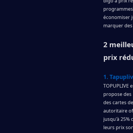
bigo à prix r
programmes d
économiser j
marquer des 
2 meille
prix réd
1. Tapupli
TOPUPLIVE es
propose des r
des cartes d
autoritaire o
jusqu'à 25% d
leurs prix so