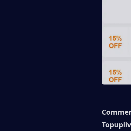
Comment
Topupli