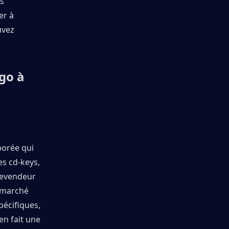
s 
r à 
vez 
go à 
orée qui 
s cd-keys, 
revendeur 
 marché 
écifiques, 
n fait une 