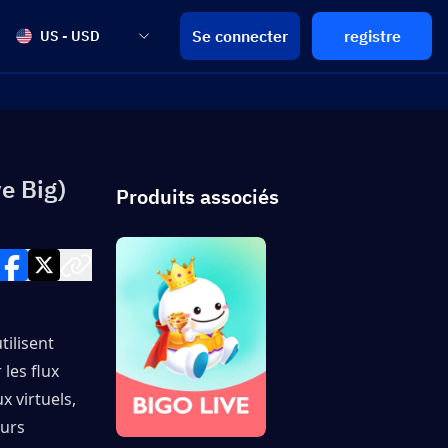
Se connecter
registre
US - USD
e Big)
Produits associés
ilisent 
les flux 
virtuels, 
urs 