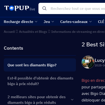
Recharge directe
Jeu
Cartes-cadeaux
CLÉ
Accueil
Actualités et Blogs
Informations de streaming en direc
2 Best S
Contents
Lucy
Que sont les diamants Bigo?
2025-0
Est-il possible d'obtenir des diamants
Bigo en direc
bigo à prix réduit?
pour partager
avec Bigo Dia
2 meilleurs sites pour obtenir des
débloquer de
diamants bigo à prix réduits