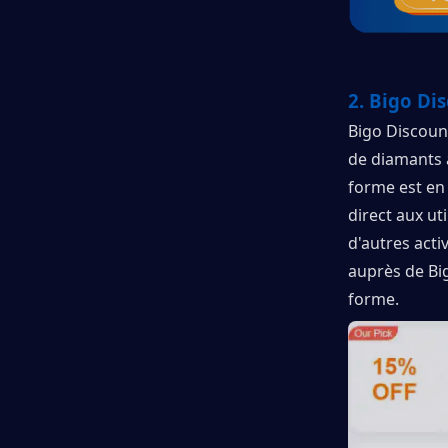
2. Bigo Di
Bigo Discoun
de diamants à
forme est en 
direct aux ut
d'autres acti
auprès de Big
forme.