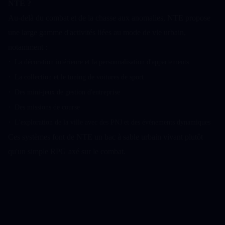
NTE ?
Au-delà du combat et de la chasse aux anomalies, NTE propose 
une large gamme d'activités liées au mode de vie urbain, 
notamment :
·  
La décoration intérieure et la personnalisation d'appartements
·  
La collection et le tuning de voitures de sport
·  
Des mini-jeux de gestion d'entreprise
·  
Des missions de course
·  
L'exploration de la ville avec des PNJ et des événements dynamiques
Ces systèmes font de NTE un bac à sable urbain vivant plutôt 
qu'un simple RPG axé sur le combat.