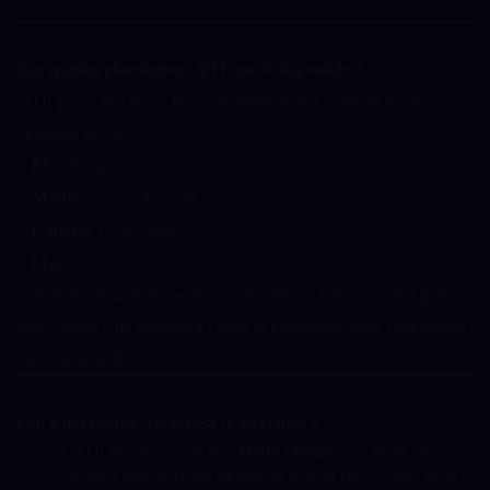
Sur quelles plateformes NTE est-il disponible ?
NTE prend en charge le jeu multiplateforme complet sur les 
appareils suivants :
·  
PC
  (Windows)
·  
Mobile
  (iOS et Android)
·  
Console
  (PlayStation 5)
·  
Mac
Toutes les plateformes partagent les mêmes serveurs, vous pouvez 
donc passer d'un appareil à l'autre et poursuivre votre progression 
en toute fluidité.
Qui a développé Neverness to Everness ?
NTE est développé par  
Hotta Studio
, une filiale de 
Perfect World. Hotta Studio est surtout connu pour avoir 