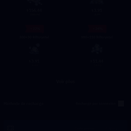
156.44
3.91
$
$
200.94
4.99
- 22%
- 24%
300+30 Riftcrystal
980+110 Riftcrystal
3.91
11.44
$
$
4.99
14.99
Voir plus
Méthode de recharge
Recharge par connexion
Utiliser