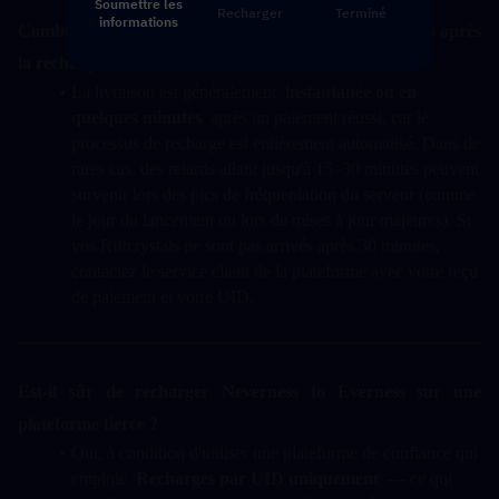
Soumettre les
Recharger
Terminé
informations
Combien de temps faut-il pour recevoir les Riftcrystals après 
la recharge ?
La livraison est généralement  
instantanée ou en 
quelques minutes
  après un paiement réussi, car le 
processus de recharge est entièrement automatisé. Dans de 
rares cas, des retards allant jusqu'à 15–30 minutes peuvent 
survenir lors des pics de fréquentation du serveur (comme 
le jour du lancement ou lors de mises à jour majeures). Si 
vos Riftcrystals ne sont pas arrivés après 30 minutes, 
contactez le service client de la plateforme avec votre reçu 
de paiement et votre UID.
Est-il sûr de recharger Neverness to Everness sur une 
plateforme tierce ?
Oui, à condition d'utiliser une plateforme de confiance qui 
emploie  
Recharges par UID uniquement
  — ce qui 