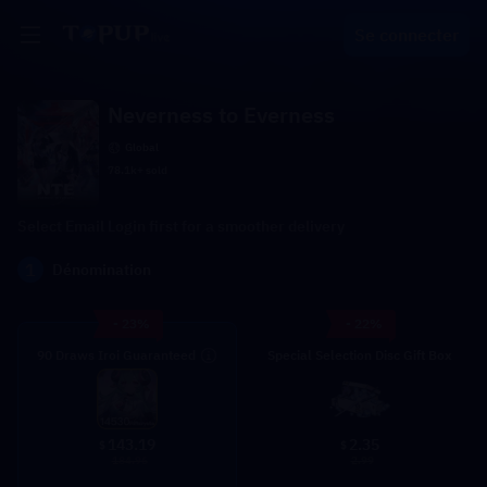
Se connecter
Neverness to Everness
Global
78.1k+ sold
Select Email Login first for a smoother delivery
1
Dénomination
- 23%
- 22%
90 Draws Iroi Guaranteed
Special Selection Disc Gift Box
2.35
143.19
$
$
2.99
184.96