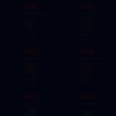
- 22%
- 24%
Long-term Capital Bundle
Elite Hunter Supplies
3.91
7.63
$
$
4.99
9.99
- 24%
- 24%
Dice Pack
Honorary Hunter Supplies
11.50
15.25
$
$
14.99
19.99
- 23%
- 22%
All-In-One Bundle
Riftcrystal Mining Permit