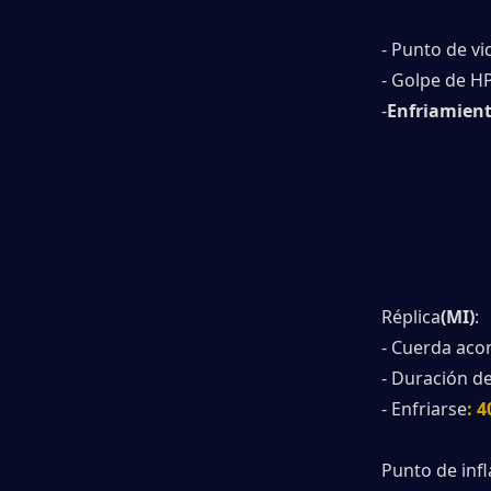
- Punto de vid
- Golpe de HP
-
Enfriamient
Réplica
(MI)
:
- Cuerda aco
- Duración de
- Enfriarse
: 
Punto de inf