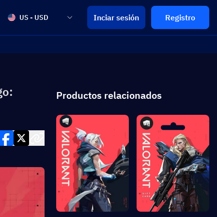
Inciar sesión
Registro
US - USD
go:
Productos relacionados