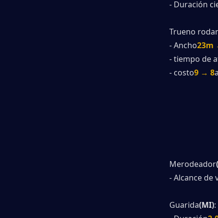
- Duración ci
Trueno roda
- Ancho
23m 
- tiempo de 
- costo
9 → 8
Merodeador
- Alcance de 
Guarida
(MI)
: