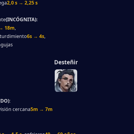
ega
2,0 s → 2,25 s
nte
(INCÓGNITA):
→ 18m
,
aturdimiento
6s → 4s
,
agujas
Desteñir
(DO)
:
visión cercana
5m → 7m