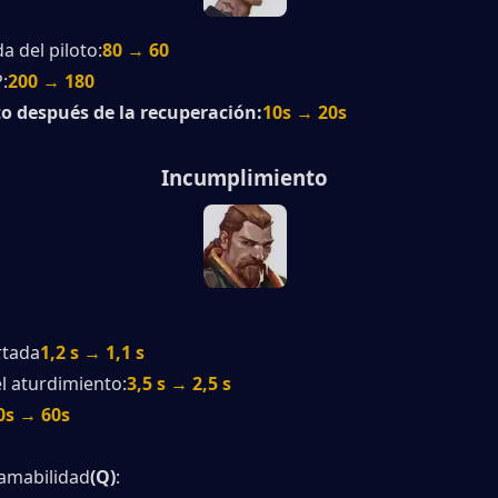
a del piloto:
80 → 60
:
200 → 180
o después de la recuperación:
10s → 20s
Incumplimiento
rtada
1,2 s → 1,1 s
l aturdimiento:
3,5 s → 2,5 s
40s → 60s
lamabilidad
(Q)
: