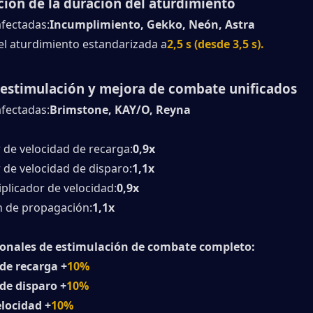
ión de la duración del aturdimiento
afectadas:
Incumplimiento, Gekko, Neón, Astra
el aturdimiento estandarizada a
2,5 s (desde 3,5 s).
 estimulación y mejora de combate unificados
afectadas:
Brimstone, KAY/O, Reyna
 de velocidad de recarga:
0,9x
 de velocidad de disparo:
1,1x
plicador de velocidad:
0,9x
 de propagación:
1,1x
ionales de estimulación de combate completo:
 de recarga +
10%
 de disparo +
10%
elocidad +
10%