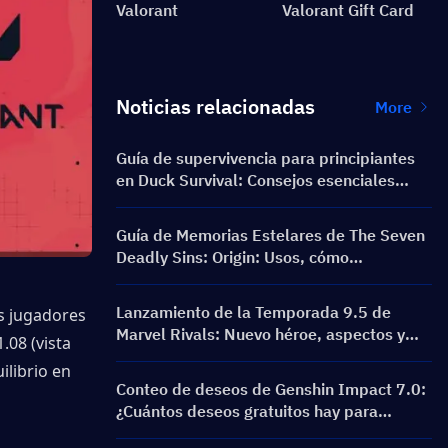
Valorant
Valorant Gift Card
Noticias relacionadas
More
Guía de supervivencia para principiantes
en Duck Survival: Consejos esenciales
para nuevos jugadores
Guía de Memorias Estelares de The Seven
Deadly Sins: Origin: Usos, cómo
obtenerlas y mejores consejos de gasto
Lanzamiento de la Temporada 9.5 de
s jugadores 
Marvel Rivals: Nuevo héroe, aspectos y
08 (vista 
cambios del parche
librio en 
Conteo de deseos de Genshin Impact 7.0:
¿Cuántos deseos gratuitos hay para
Odette?