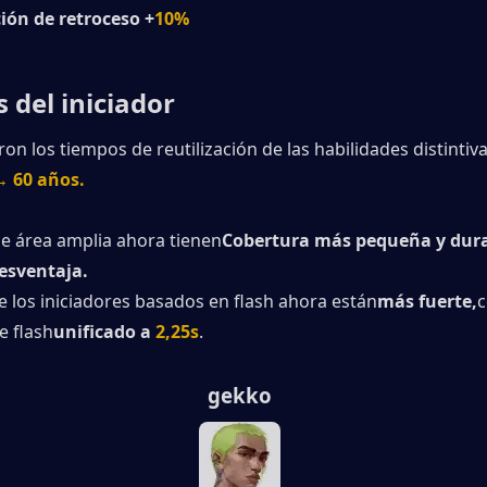
ión de retroceso +
10%
s del iniciador
on los tiempos de reutilización de las habilidades distintivas
→ 60 años.
de área amplia ahora tienen
Cobertura más pequeña y dura
desventaja.
e los iniciadores basados ​​en flash ahora están
más fuerte,
c
e flash
unificado a
2,25s
.
gekko