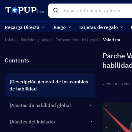
Recarga Directa
Juego
Tarjetas de regalo
Inicio
Noticias y blogs
Información del juego
Valorista
Parche Va
Contents
habilida
|Descripción general de los cambios
2025-10-15 18:0
de habilidad
|Ajustes de habilidad global
|Ajustes del iniciador