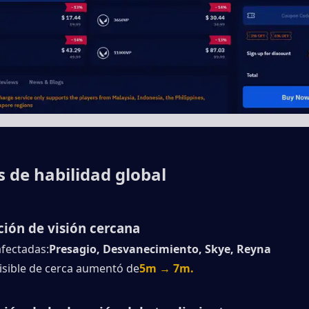
s de habilidad global
ión de visión cercana
afectadas:
Presagio, Desvanecimiento, Skye, Reyna
 visible de cerca aumentó de
5m → 7m.