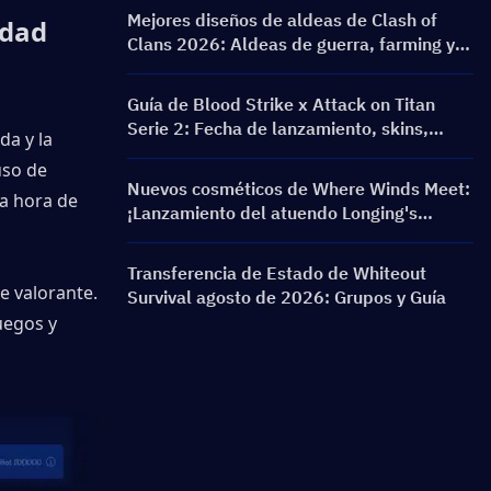
Mejores diseños de aldeas de Clash of
idad
Clans 2026: Aldeas de guerra, farming y
anti 3 estrellas de TH12 a TH18
Guía de Blood Strike x Attack on Titan
Serie 2: Fecha de lanzamiento, skins,
a y la 
recompensas y evento de recarga
so de 
Nuevos cosméticos de Where Winds Meet:
a hora de 
¡Lanzamiento del atuendo Longing's
Refrain y el aspecto de arma Silent Voice:
Crest Aria!
Transferencia de Estado de Whiteout
 valorante. 
Survival agosto de 2026: Grupos y Guía
egos y 