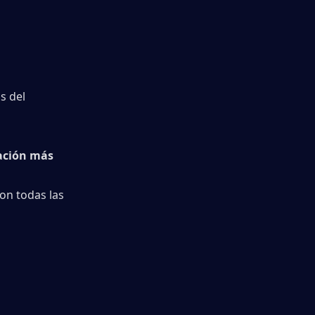
 del 
ción más 
on todas las 