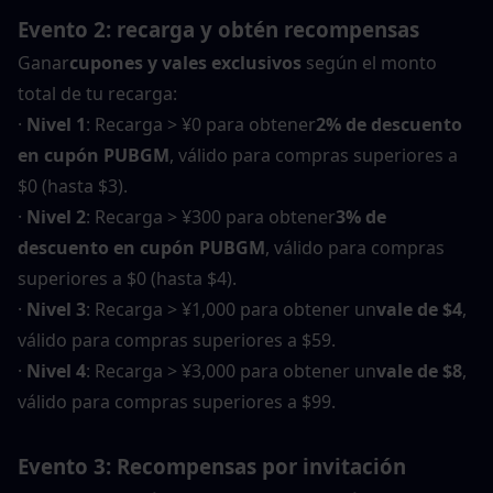
Evento 2: recarga y obtén recompensas
Ganar
cupones y vales exclusivos
 según el monto 
total de tu recarga:
· 
Nivel 1
: Recarga > ¥0 para obtener
2% de descuento 
en cupón PUBGM
, válido para compras superiores a 
$0 (hasta $3).
· 
Nivel 2
: Recarga > ¥300 para obtener
3% de 
descuento en cupón PUBGM
, válido para compras 
superiores a $0 (hasta $4).
· 
Nivel 3
: Recarga > ¥1,000 para obtener un
vale de $4
, 
válido para compras superiores a $59.
· 
Nivel 4
: Recarga > ¥3,000 para obtener un
vale de $8
, 
válido para compras superiores a $99.
Evento 3: Recompensas por invitación