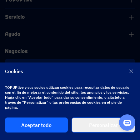
Servicio
Ayuda
Negocios
Cooperación
Cookies
[email protected]
TOPUPlive y sus socios utilizan cookies para recopilar datos de usuario
[email protected]
con el fin de mejorar el contenido del sitio, los anuncios y los servicios.
Haga clic en "Aceptar todo" para dar su consentimiento, o ajústelo a
través de "Personalizar" o las preferencias de cookies en el pie de
Síguenos
página.
Aceptar todo
Personalizar
Copyright 2026 SEA WHALE TECHNOLOGY PTE.LTD. All Rights Reserved.