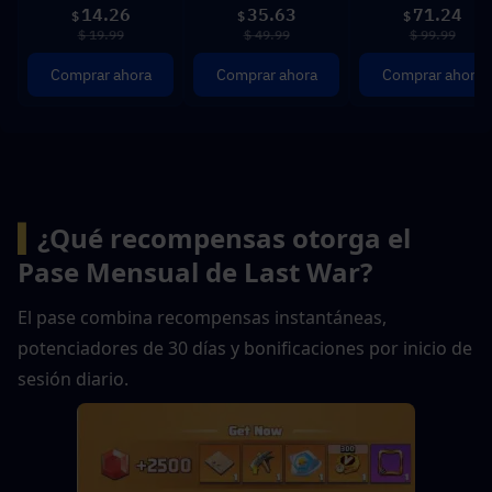
14.26
35.63
71.24
$
$
$
$ 19.99
$ 49.99
$ 99.99
Comprar ahora
Comprar ahora
Comprar ahora
▍
¿Qué recompensas otorga el 
Pase Mensual de Last War?
El pase combina recompensas instantáneas, 
potenciadores de 30 días y bonificaciones por inicio de 
sesión diario.