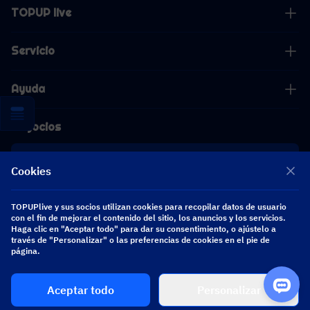
TOPUP live
Servicio
Ayuda
Negocios
Cooperación
Cookies
[email protected]
TOPUPlive y sus socios utilizan cookies para recopilar datos de usuario
[email protected]
con el fin de mejorar el contenido del sitio, los anuncios y los servicios.
Haga clic en "Aceptar todo" para dar su consentimiento, o ajústelo a
través de "Personalizar" o las preferencias de cookies en el pie de
Síguenos
página.
Aceptar todo
Personalizar
Copyright 2026 SEA WHALE TECHNOLOGY PTE.LTD. All Rights Reserved.