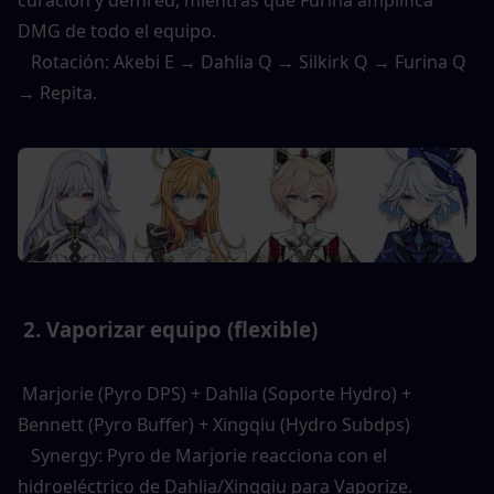
curación y defhred, mientras que Furina amplifica 
DMG de todo el equipo. 
   Rotación: Akebi E → Dahlia Q → Silkirk Q → Furina Q 
→ Repita. 
 2. Vaporizar equipo (flexible) 
 Marjorie (Pyro DPS) + Dahlia (Soporte Hydro) + 
Bennett (Pyro Buffer) + Xingqiu (Hydro Subdps) 
   Synergy: Pyro de Marjorie reacciona con el 
hidroeléctrico de Dahlia/Xingqiu para Vaporize. 