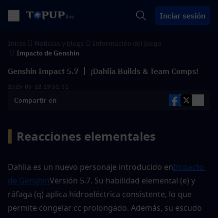
Inciar sesión
Inicio
Noticias y blogs
Información del juego
Impacto de Genshin
Genshin Impact 5.7 丨 ¡Dahlia Builds & Team Comps!
2025-05-22 13:51:51
Compartir en
▍
Reacciones elementales 
Dahlia es un nuevo personaje introducido en
Impacto 
de Genshin
Versión 5.7. Su habilidad elemental (e) y 
ráfaga (q) aplica hidroeléctrica consistente, lo que 
permite congelar cc prolongado. Además, su escudo 