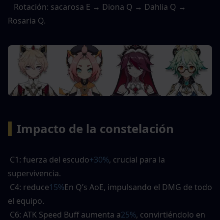
   Rotación: sacarosa E → Diona Q → Dahlia Q → 
Rosaria Q. 
▍
Impacto de la constelación
 C1: fuerza del escudo
+30%
, crucial para la 
supervivencia. 
 C4: reduce
15%
En Q’s AoE, impulsando el DMG de todo 
el equipo. 
 C6: ATK Speed ​​Buff aumenta a
25%
, convirtiéndolo en 