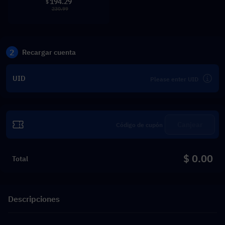
194.29
$
230.99
2
Recargar cuenta
UID
Canjear
$ 0.00
Total
Descripciones