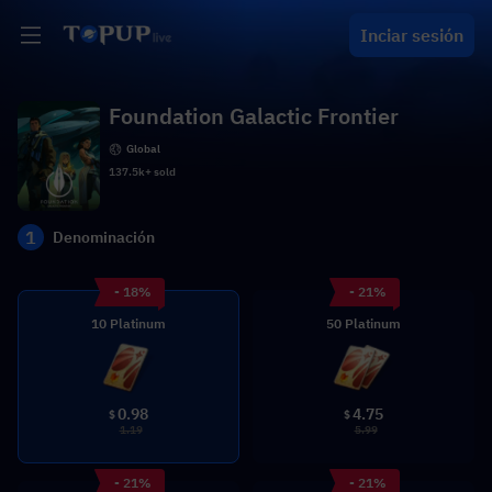
Inciar sesión
Foundation Galactic Frontier
Global
137.5k+ sold
1
Denominación
- 18%
- 21%
10 Platinum
50 Platinum
0.98
4.75
$
$
1.19
5.99
- 21%
- 21%