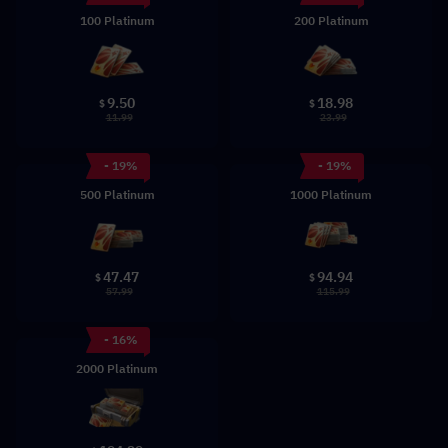
100 Platinum
200 Platinum
9.50
18.98
$
$
11.99
23.99
- 19%
- 19%
500 Platinum
1000 Platinum
47.47
94.94
$
$
57.99
115.99
- 16%
2000 Platinum