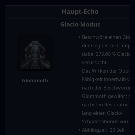
Haupt-Echo
Glacio-Modus
Beschwöre einen Glom
der Gegner zertrampelt
dabei 273,60 % Glacio-
verursacht.
Das Wirken der Outro-
Fähigkeit innerhalb von
Glommoth
nach der Beschwörung 
Glommoth gewährt de
nächsten Resonator 15 
lang einen Glacio-
Schadensbonus von 12
Abklingzeit: 20 Sek.