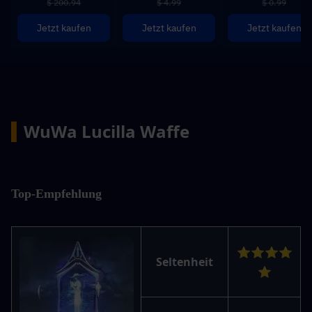
$ 200.94
$ 4.99
$ 0.99
Jetzt kaufen
Jetzt kaufen
Jetzt kaufen
▍
WuWa Lucilla Waffe
Top-Empfehlung
⭐⭐⭐⭐
Seltenheit
⭐