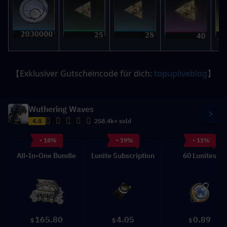
【Exklusiver Gutscheincode für dich: 
topupliveblog
】
Wuthering Waves
4.8
258.4k+ sold
- 18%
- 19%
- 11%
All-In-One Bundle
Lunite Subscription
60 Lunites
165.80
4.05
0.89
$
$
$