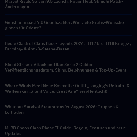
Marvel Rivals Saison 9.5 Launch: Neuer Held, Skins & Patch-
Änderungen
Genshin Impact 7.0 Gebetszähler: Wie viele Gratis-Wünsche
gibt es für Odette?
Beste Clash of Clans Base-Layouts 2026: TH12 bis TH18 Kriegs-,
Farming- & Anti-3-Sterne-Basen
Blood Strike x Attack on Titan Serie 2 Guide:
Veröffentlichungsdatum, Skins, Belohnungen & Top-Up-Event
Where Winds Meet Neue Kosmetik: Outfit „Longing's Refrain“ &
Waffenskin „Silent Voice: Crest Aria“ veröffentlicht!
Whiteout Survival Staatstransfer August 2026: Gruppen &
Leitfaden
MLBB Chaos Clash Phase II Guide: Regeln, Features und neue
Updates