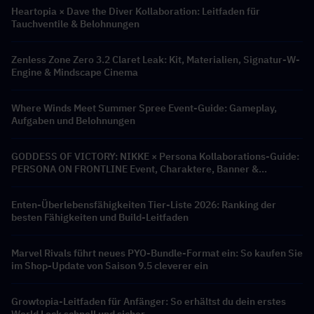
Heartopia × Dave the Diver Kollaboration: Leitfaden für
Tauchventile & Belohnungen
Zenless Zone Zero 3.2 Claret Leak: Kit, Materialien, Signatur-W-
Engine & Mindscape Cinema
Where Winds Meet Summer Spree Event-Guide: Gameplay,
Aufgaben und Belohnungen
GODDESS OF VICTORY: NIKKE × Persona Kollaborations-Guide:
PERSONA ON FRONTLINE Event, Charaktere, Banner &
Belohnungen
Enten-Überlebensfähigkeiten Tier-Liste 2026: Ranking der
besten Fähigkeiten und Build-Leitfaden
Marvel Rivals führt neues PYO-Bundle-Format ein: So kaufen Sie
im Shop-Update von Saison 9.5 cleverer ein
Growtopia-Leitfaden für Anfänger: So erhältst du dein erstes