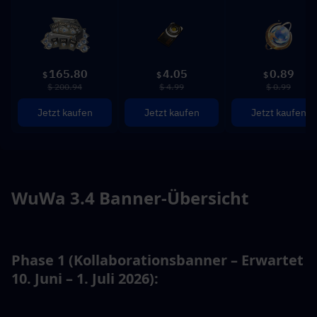
165.80
4.05
0.89
$
$
$
$ 200.94
$ 4.99
$ 0.99
Jetzt kaufen
Jetzt kaufen
Jetzt kaufen
WuWa 3.4 Banner-Übersicht
Phase 1 (Kollaborationsbanner – Erwartet 
10. Juni – 1. Juli 2026):