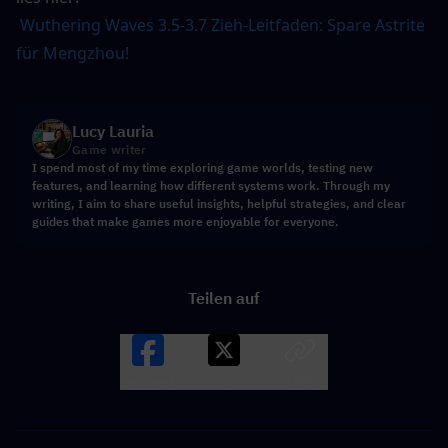
Wuthering Waves 3.5-3.7 Zieh-Leitfaden: Spare Astrite 
für Mengzhou!
Lucy Lauria
Game writer
I spend most of my time exploring game worlds, testing new
features, and learning how different systems work. Through my
writing, I aim to share useful insights, helpful strategies, and clear
guides that make games more enjoyable for everyone.
Teilen auf
Facebook
X
LINK