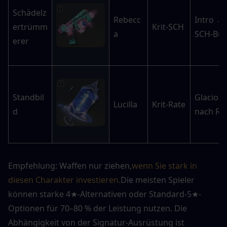
Schädelz
Rebecc
Intro → 
ertrümm
Krit-SCH
a
SCH-Buf
erer
Standbil
Glacio-S
Lucilla
Krit-Rate
d
nach Re
Empfehlung: Waffen nur ziehen,
wenn Sie stark in 
diesen Charakter investieren.
Die meisten Spieler 
können starke 4★-Alternativen oder Standard-5★-
Optionen für 70–80 % der Leistung nutzen. Die 
Abhängigkeit von der Signatur-Ausrüstung ist 