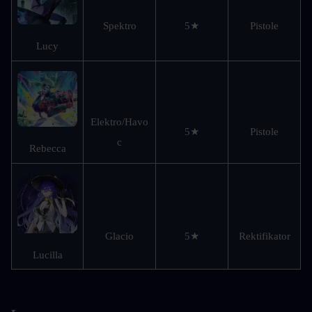
Spektro
5★
Pistole
Lucy
Elektro/Havo
5★
Pistole
c
Rebecca
Glacio
5★
Rektifikator
Lucilla