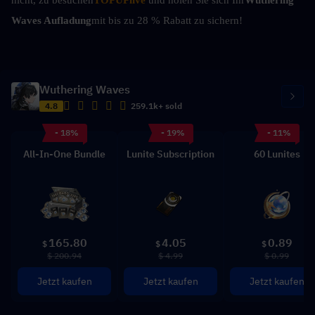
Waves Aufladung
mit bis zu 28 % Rabatt zu sichern!
Wuthering Waves
4.8
259.1k+ sold
- 18%
- 19%
- 11%
All-In-One Bundle
Lunite Subscription
60 Lunites
165.80
4.05
0.89
$
$
$
$ 200.94
$ 4.99
$ 0.99
Jetzt kaufen
Jetzt kaufen
Jetzt kaufen