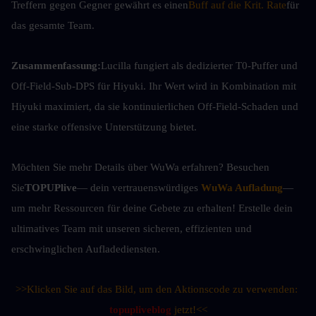
Treffern gegen Gegner gewährt es einen
Buff auf die Krit. Rate
für 
das gesamte Team.
Zusammenfassung:
Lucilla fungiert als dedizierter T0-Puffer und 
Off-Field-Sub-DPS für Hiyuki. Ihr Wert wird in Kombination mit 
Hiyuki maximiert, da sie kontinuierlichen Off-Field-Schaden und 
eine starke offensive Unterstützung bietet.
Möchten Sie mehr Details über WuWa erfahren? Besuchen 
Sie
TOPUPlive
— dein vertrauenswürdiges 
WuWa Aufladung
—
um mehr Ressourcen für deine Gebete zu erhalten! Erstelle dein 
ultimatives Team mit unseren sicheren, effizienten und 
erschwinglichen Aufladediensten.
>>Klicken Sie auf das Bild, um den Aktionscode zu verwenden: 
topupliveblog
 jetzt!<<