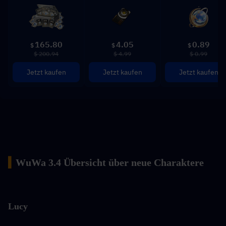
165.80
4.05
0.89
$
$
$
$ 200.94
$ 4.99
$ 0.99
Jetzt kaufen
Jetzt kaufen
Jetzt kaufen
▍
WuWa 3.4 Übersicht über neue Charaktere
Lucy