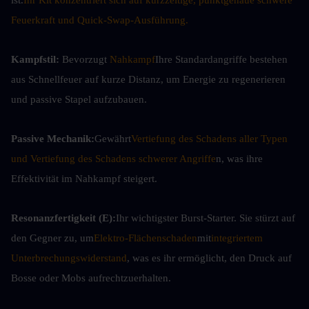
ist.
Ihr Kit konzentriert sich auf kurzzeitige, punktgenaue schwere 
Feuerkraft und Quick-Swap-Ausführung.
Kampfstil:
 Bevorzugt 
Nahkampf
Ihre Standardangriffe bestehen 
aus Schnellfeuer auf kurze Distanz, um Energie zu regenerieren 
und passive Stapel aufzubauen.
Passive Mechanik:
Gewährt
Vertiefung des Schadens aller Typen 
und Vertiefung des Schadens schwerer Angriffe
n, was ihre 
Effektivität im Nahkampf steigert.
Resonanzfertigkeit (E):
Ihr wichtigster Burst-Starter. Sie stürzt auf 
den Gegner zu, um
Elektro-Flächenschaden
mit
integriertem 
Unterbrechungswiderstand
, was es ihr ermöglicht, den Druck auf 
Bosse oder Mobs aufrechtzuerhalten.