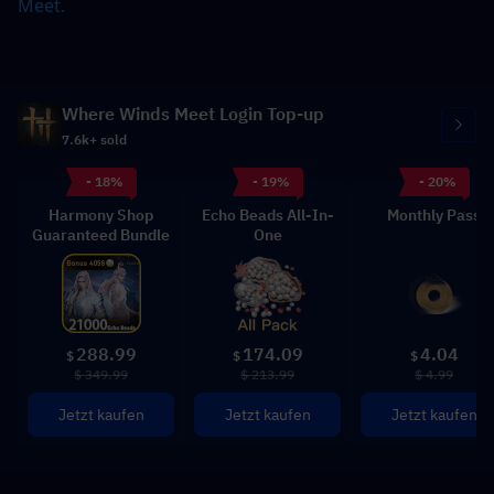
Meet.
Where Winds Meet Login Top-up
7.6k+ sold
- 18%
- 19%
- 20%
Harmony Shop
Echo Beads All-In-
Monthly Pass
Guaranteed Bundle
One
288.99
174.09
4.04
$
$
$
$ 349.99
$ 213.99
$ 4.99
Jetzt kaufen
Jetzt kaufen
Jetzt kaufen