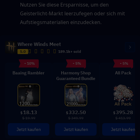
Nutzen Sie diese Ersparnisse, um den 
Geisterlicht-Markt leerzufegen oder sich mit 
Aufstiegsmaterialien einzudecken.
Where Winds Meet
5.0
189.1k+ sold
- 10%
- 5%
- 5%
Baaing Rambler
Harmony Shop
All Pack
Guaranteed Bundle
18.13
332.50
395.28
$
$
$
$ 19.99
$ 349.99
$ 413.99
Jetzt kaufen
Jetzt kaufen
Jetzt kaufen