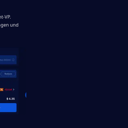
-VP. 
ngen und 