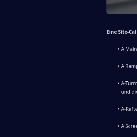
Eine Site-Ca
A Main
A Ramp
A-Turm
und di
A-Raft
A Scre