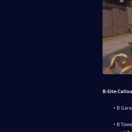
B-Site-Callo
B Gara
B Towe