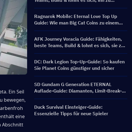
Teams, Build & lohnt es sich, ihn zu
ziehen?
Ragnarok Mobile: Eternal Love Top Up
Guide: Wie man Big Cat Coins zu einem
besseren Preis kauft?
AFK Journey Voracia Guide: Fähigkeiten,
beste Teams, Build & lohnt es sich, sie zu
ziehen?
DC: Dark Legion Top-Up-Guide: So kaufen
Sie Planet Coins günstiger und sicher
SD Gundam G Generation ETERNAL
Auflade-Guide: Diamanten, Limit-Break-
a. Ein Seil 
Pakete, Preise und Auflademethoden
zu bewegen, 
Duck Survival Einsteiger-Guide:
farbenfroh 
Essenzielle Tipps für neue Spieler
nthält eine 
 Abschnitt 