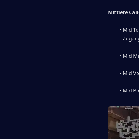
Mittlere Cal
Mid Top
Zugäng
Mid Ma
Mid Ven
Mid Bo