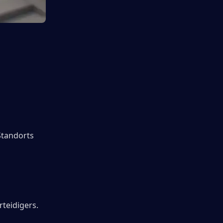
Standorts 
teidigers. 