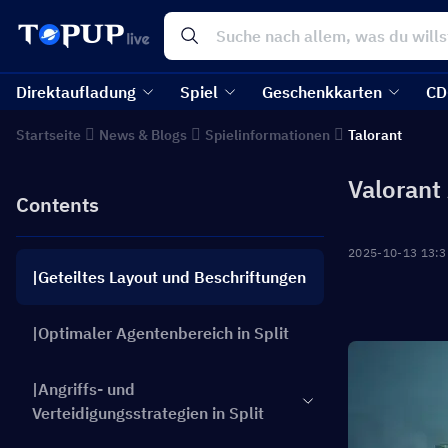
Direktaufladung
Spiel
Geschenkkarten
CD
Startseite
News & Blogs
Spielinformationen
Talorant
Valorant 
Contents
2025-10-13 13:3
|Geteiltes Layout und Beschriftungen
|Optimaler Agentenbereich in Split
|Angriffs- und
Verteidigungsstrategien in Split