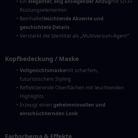
Ein 
eleganter, eng anliegender Anzug
mit Sci-Fi-
Rüstungselementen
Beinhaltet
leuchtende Akzente und 
geschichtete Details
Verstärkt die Identität als „Multiversum-Agent“
Kopfbedeckung / Maske
Vollgesichtsmaske
mit scharfem, 
futuristischem Styling
Reflektierende Oberflächen mit leuchtenden 
Highlights
Erzeugt einen 
geheimnisvollen und 
einschüchternden Look
Farbschema & Effekte