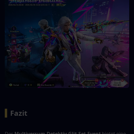
▍
Fazit
Der 
Multiversum-Detektiv Glit-Set-Event
 bietet eine 