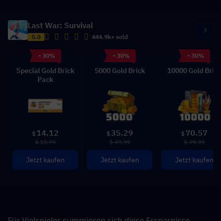
Last War: Survival
5.0
444.9k+ sold
- 30%
- 30%
- 30%
Special Gold Brick
5000 Gold Brick
10000 Gold Bric
Pack
14.12
35.29
70.57
$
$
$
$ 19.99
$ 49.99
$ 99.99
Jetzt kaufen
Jetzt kaufen
Jetzt kaufen
Für Vielspieler summieren sich diese Ersparnisse 