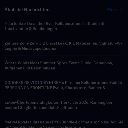
Ähnliche Nachrichten
More
Heartopia × Dave the Diver Kollaboration: Leitfaden für
Tauchventile & Belohnungen
Zenless Zone Zero 3.2 Claret Leak: Kit, Materialien, Signatur-W-
Engine & Mindscape Cinema
Where Winds Meet Summer Spree Event-Guide: Gameplay,
Aufgaben und Belohnungen
GODDESS OF VICTORY: NIKKE × Persona Kollaborations-Guide:
PERSONA ON FRONTLINE Event, Charaktere, Banner &
Belohnungen
Enten-Überlebensfähigkeiten Tier-Liste 2026: Ranking der
besten Fähigkeiten und Build-Leitfaden
Marvel Rivals führt neues PYO-Bundle-Format ein: So kaufen Sie
im Shop-Update von Saison 9.5 cleverer ein