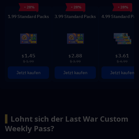
- 28%
- 28%
- 28%
1.99 Standard Packs
3.99 Standard Packs
4.99 Standard Pac
1.45
2.88
3.61
$
$
$
$ 1.99
$ 3.99
$ 4.99
Jetzt kaufen
Jetzt kaufen
Jetzt kaufen
▍
Lohnt sich der Last War Custom 
Weekly Pass?