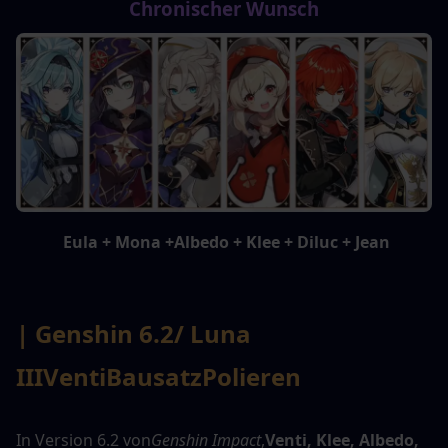
Chronischer Wunsch
 Eula + Mona +Albedo + Klee + Diluc + Jean
| Genshin 6.2
/ Luna 
III
Venti
Bausatz
Polieren
In Version 6.2 von
Genshin Impact
,
Venti, Klee, Albedo, 