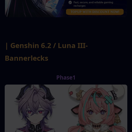
| Genshin 6.2 / Luna III-
Bannerlecks
Phase1