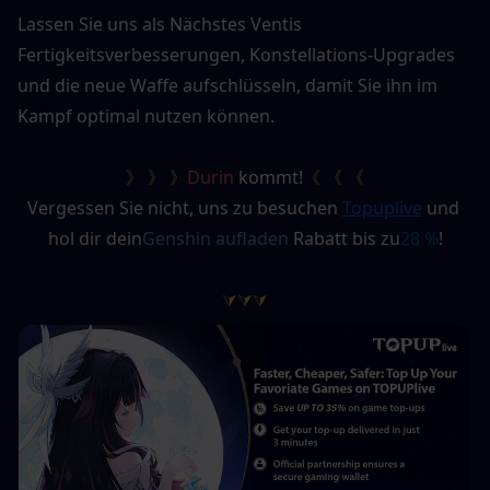
Lassen Sie uns als Nächstes Ventis 
Fertigkeitsverbesserungen, Konstellations-Upgrades 
und die neue Waffe aufschlüsseln, damit Sie ihn im 
Kampf optimal nutzen können.
》 》 》
Durin
 kommt!
《 《 《
Vergessen Sie nicht, uns zu besuchen
Topuplive
und 
hol dir dein
Genshin aufladen
 Rabatt bis zu
28 %
!
⮛⮛⮛