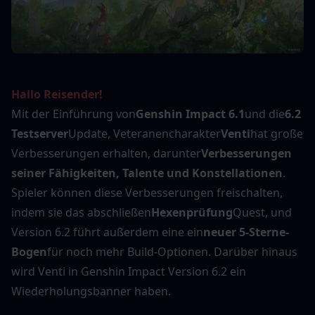
Hallo Reisender!
Mit der Einführung von
Genshin Impact 6.1
und die
6.2 
Testserver
Update, Veteranencharakter
Venti
hat große 
Verbesserungen erhalten, darunter
Verbesserungen 
seiner Fähigkeiten, Talente und Konstellationen
. 
Spieler können diese Verbesserungen freischalten, 
indem sie das abschließen
Hexenprüfung
Quest, und 
Version 6.2 führt außerdem eine ein
neuer 5-Sterne-
Bogen
für noch mehr Build-Optionen. Darüber hinaus 
wird Venti in Genshin Impact Version 6.2 ein 
Wiederholungsbanner haben.