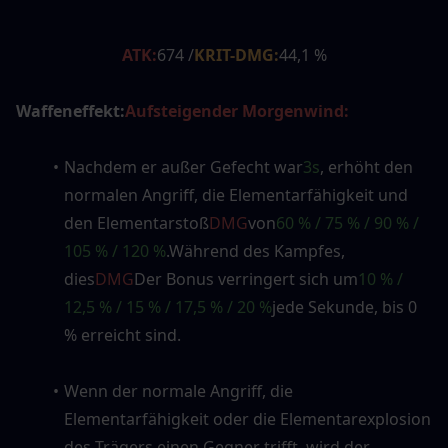
ATK:
674 /
KRIT-DMG:
44,1 %
Waffeneffekt:
Aufsteigender Morgenwind:
Nachdem er außer Gefecht war
3s
, erhöht den 
normalen Angriff, die Elementarfähigkeit und 
den Elementarstoß
DMG
von
60 % / 75 % / 90 % / 
105 % / 120 %
.Während des Kampfes, 
dies
DMG
Der Bonus verringert sich um
10 % / 
12,5 % / 15 % / 17,5 % / 20 %
jede Sekunde, bis 0 
% erreicht sind.
Wenn der normale Angriff, die 
Elementarfähigkeit oder die Elementarexplosion 
des Trägers einen Gegner trifft, wird der 