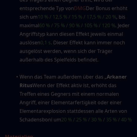
entsprechende Typ von
DMG
Der Bonus erhöht 
sich um
10 % / 12,5 % / 15 % / 17,5 % / 20 %
, bis 
maximal
60 % / 75 % / 90 % / 105 % / 120 %
. Jeder 
Angriffstyp kann diesen Effekt jeweils einmal 
auslösen
0,1 s
. Dieser Effekt kann immer noch 
ausgelöst werden, wenn sich der Träger 
außerhalb des Spielfelds befindet.
Wenn das Team außerdem über das „
Arkaner 
Ritus
Wenn der Effekt aktiv ist, erhöht das 
Treffen eines Gegners mit einem normalen 
Angriff, einer Elementarfertigkeit oder einer 
Elementarexplosion stattdessen alle Arten von 
Schadensboni um
20 % / 25 % / 30 % / 35 % / 40 %
Materialien