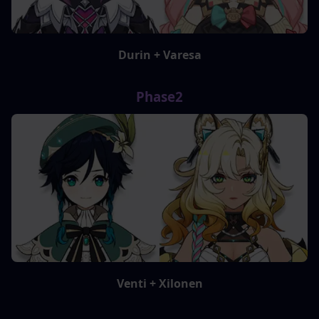
Durin + Varesa
Phase2
Venti + Xilonen