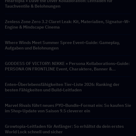
Heartopia × Dave the Diver Kollaboration: Leitfaden für
Tauchventile & Belohnungen
Zenless Zone Zero 3.2 Claret Leak: Kit, Materialien, Signatur-W-
Engine & Mindscape Cinema
Where Winds Meet Summer Spree Event-Guide: Gameplay,
Aufgaben und Belohnungen
GODDESS OF VICTORY: NIKKE × Persona Kollaborations-Guide:
PERSONA ON FRONTLINE Event, Charaktere, Banner &
Belohnungen
Enten-Überlebensfähigkeiten Tier-Liste 2026: Ranking der
besten Fähigkeiten und Build-Leitfaden
Marvel Rivals führt neues PYO-Bundle-Format ein: So kaufen Sie
im Shop-Update von Saison 9.5 cleverer ein
Growtopia-Leitfaden für Anfänger: So erhältst du dein erstes
World Lock schnell und sicher