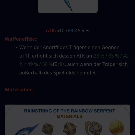
ATK:
510 /
ER:
45,9 %
Waffeneffekt:
Wenn der Angriff des Trägers einen Gegner 
trifft, erhöht sich dessen ATK um
28 % / 35 % / 42 
% / 49 % / 56 %
für
8s
, auch wenn der Träger sich 
außerhalb des Spielfelds befindet.
Materialien