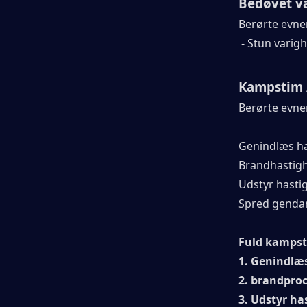
Bedøvet v
Berørte evne
- Stun varigh
Kampstim /
Berørte evne
Genindlæs ha
Brandhastigh
Udstyr hasti
Spred genda
Fuld kampst
1. Genindlæ
2. brandproc
3. Udstyr ha