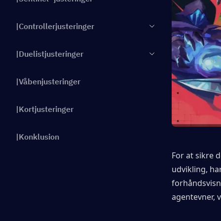
|Controllerjusteringer
|Duelistjusteringer
|Våbenjusteringer
|Kortjusteringer
|Konklusion
For at sikre 
udvikling, ha
forhåndsvisn
agentevner, 