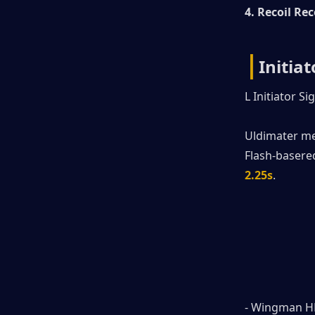
4. Recoil Re
|
Initia
L Initiator S
Uldimater m
Flash-basered
2.25s
.
- Wingman H