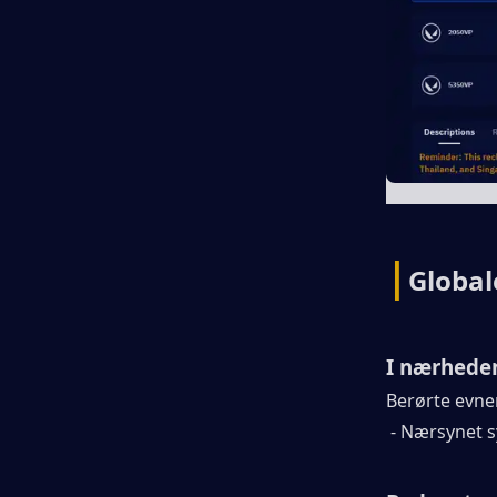
|
Global
I nærheden
Berørte evne
- Nærsynet sy