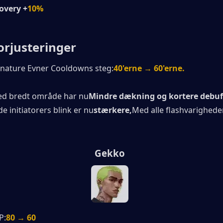
covery +
10%
torjusteringer
ignature Evner Cooldowns steg:
40'erne → 60'erne.
ed bredt område har nu
Mindre dækning og kortere debuff
e initiatorers blink er nu
stærkere,
Med alle flashvarighede
Gekko
P:
80 → 60