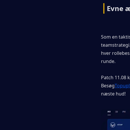
|
Evne æ
Som en takti
teamstrategi.
hver rollebes
runde.
Patch 11.08 
Besøg
Topupl
næste hud!