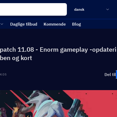
dansk
Daglige tilbud
Kommende
Blog
 patch 11.08 - Enorm gameplay -opdateri
åben og kort
Del til
4:05