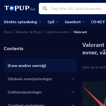
Direkte optankning
Spil
Gavekort
CD-KEY
Hjem
Nyheder & Blogs
Spilinformation
Valorant
Valorant
Contents
evner, v
|Evne ændrer oversigt
2025-10-15 18:0
|Globale evnerjusteringer
|Initiatorjusteringer
|Sentinel -justeringer