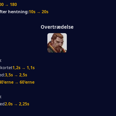
00 → 180
ter hentning:
10s → 20s
Overtrædelse
)
:
rkortet
1,2s → 1,1s
ed:
3,5s → 2,5s
 40'erne → 60'erne
)
:
hed
2.0s → 2,25s