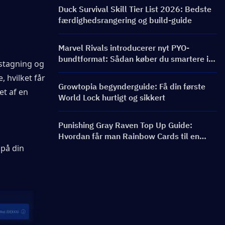
bannere og belønninger
Duck Survival Skill Tier List 2026: Bedste
færdighedsrangering og build-guide
Marvel Rivals introducerer nyt PYO-
bundtformat: Sådan køber du smartere i
stagning og 
butiksopdateringen til sæson 9.5
 hvilket får 
Growtopia begynderguide: Få din første
t af en 
World Lock hurtigt og sikkert
Punishing Gray Raven Top Up Guide:
Hvordan får man Rainbow Cards til en
bedre pris?
på din 