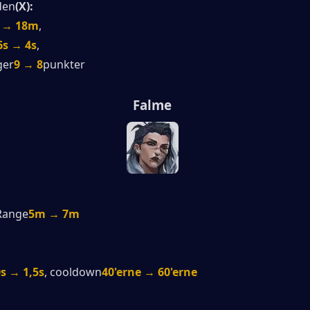
den
(X):
 → 18m
,
6s → 4s
,
ger
9 → 8
punkter
Falme
 Range
5m → 7m
0s → 1,5s
, cooldown
40'erne → 60'erne