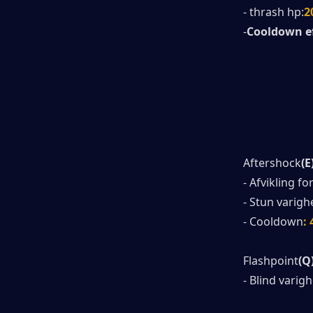
- thrash hp:
2
-
Cooldown ef
Aftershock
(E
- Afvikling fo
- Stun varigh
- Cooldown
:
Flashpoint
(Q
- Blind varig