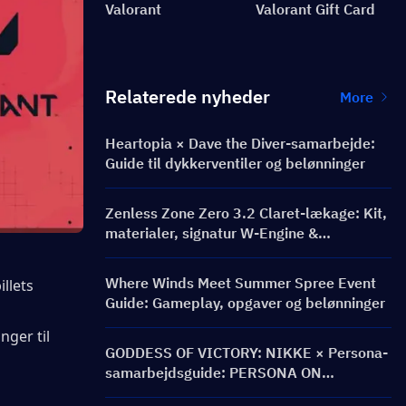
Valorant
Valorant Gift Card
Relaterede nyheder
More
Heartopia × Dave the Diver-samarbejde:
Guide til dykkerventiler og belønninger
Zenless Zone Zero 3.2 Claret-lækage: Kit,
materialer, signatur W-Engine &
Mindscape Cinema
Where Winds Meet Summer Spree Event
llets 
Guide: Gameplay, opgaver og belønninger
ger til 
GODDESS OF VICTORY: NIKKE × Persona-
samarbejdsguide: PERSONA ON
FRONTLINE-begivenhed, karakterer,