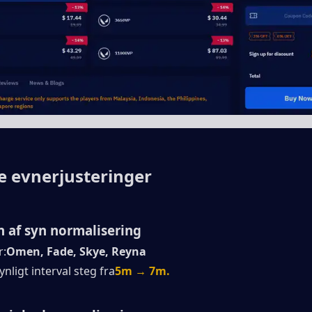
e evnerjusteringer
 af ​​syn normalisering
r:
Omen, Fade, Skye, Reyna
nligt interval steg fra
5m → 7m.