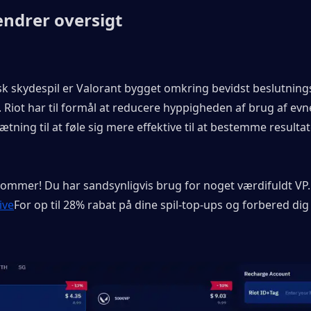
ndrer oversigt
sk skydespil er Valorant bygget omkring bevidst beslutning
 Riot har til formål at reducere hyppigheden af ​​brug af evne,
ætning til at føle sig mere effektive til at bestemme resultate
kommer! Du har sandsynligvis brug for noget værdifuldt VP. 
ive
For op til 28% rabat på dine spil-top-ups og forbered dig 