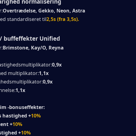
arighed normalisering
r:
Overtrædelse, Gekko, Neon, Astra
ed standardiseret til
2,5s (fra 3,5s).
 buffeffekter Unified
r:
Brimstone, Kay/O, Reyna
stighedsmultiplikator:
0,9x
ed multiplikator:
1,1x
ghedsmultiplikator:
0,9x
nnelse:
1,1x
im -bonuseffekter:
s hastighed +
10%
ent +
10%
stighed +
10%