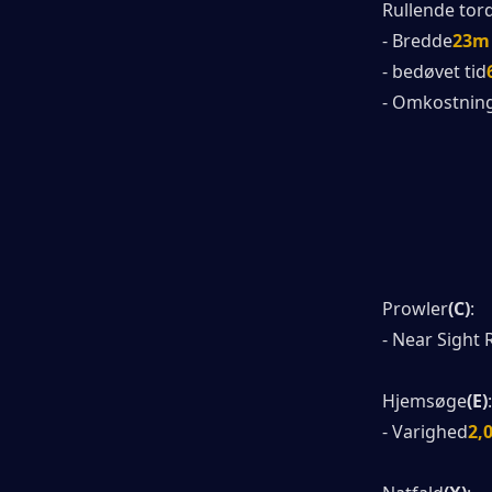
Rullende tor
- Bredde
23m
- bedøvet tid
- Omkostnin
Prowler
(C)
:
- Near Sight
Hjemsøge
(E)
:
- Varighed
2,