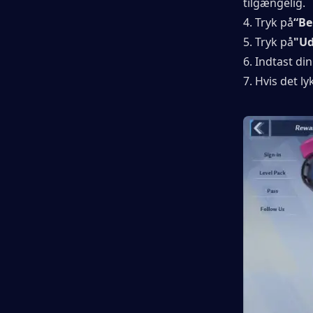
tilgængelig.
4. Tryk på
“Be
5. Tryk på
"Ud
6. Indtast di
7. Hvis det l