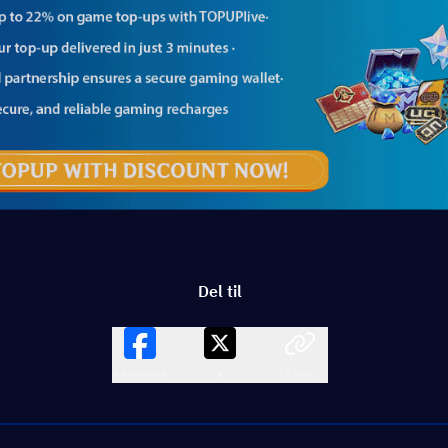
Del til
Facebook
X
LINK