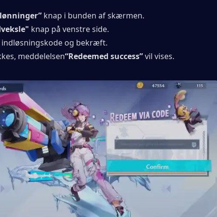
lønninger”
 knap i bunden af ​​skærmen.
veksle"
 knap på venstre side.
n indløsningskode og bekræft.
ykkes, meddelelsen
“Redeemed success”
 vil vises.