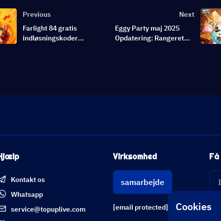
Previous
Next
Farlight 84 gratis
Eggy Party maj 2025
indløsningskoder
Opdatering: Rangeret
(august 2026)
Mode, Dr. Zombie og
Calabash Brothers
Crossover
Hjælp
Virksomhed
Få 
Kontakt os
samarbejde
Whatsapp
Cookies
[email protected]
service@topuplive.com