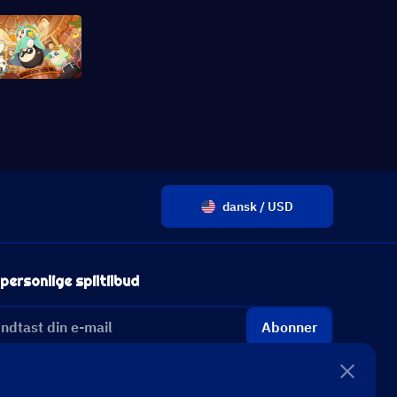
dansk / USD
personlige spiltilbud
Abonner