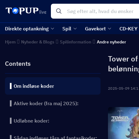
Direkte optankning
Spil
Gavekort
CD-KEY
Hjem
Nyheder & Blogs
Spilinformation
Andre nyheder
Tower of
Contents
belønnin
▍Om indløse koder
2025-05-09 14:1
▍Aktive koder (fra maj 2025):
▍Udløbne koder:
▍Sådan indløses tårn af fantasikoder: