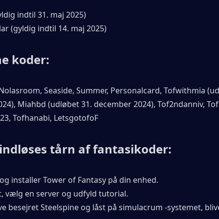
ldig indtil 31. maj 2025)
lar (gyldig indtil 14. maj 2025)
e koder:
Nolasroom, Seaside, Summer, Personalcard, Tofwithmia (udl
24), Miahbd (udløbet 31. december 2024), Tof2ndanniv, Tof
3, Tofhanabi, LetsgotofoF
indløses tårn af fantasikoder:
og installer Tower of Fantasy på din enhed.
et, vælg en server og udfyld tutorial.
ave besejret Steelspine og låst på simulacrum -systemet, bliv