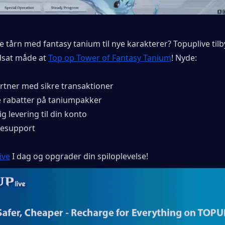
 tårn med fantasy tanium til nye karakterer? Topuplive tilb
dsat måde at 
Top op Tower of Fantasy Tanium
! Nyde:
artner med sikre transaktioner
 rabatter på taniumpakker
g levering til din konto
esupport
ive
 I dag og opgrader din spiloplevelse!