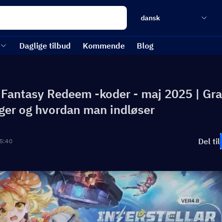
dansk
Daglige tilbud
Kommende
Blog
 Fantasy Redeem -koder - maj 2025 | Gra
ger og hvordan man indløser
Del til
5:40