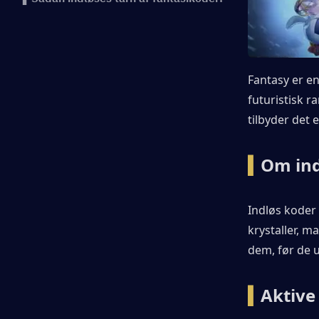
Fantasy er e
futuristisk r
tilbyder det 
▍
Om ind
Indløs koder 
krystaller, m
dem, før de 
▍
Aktive