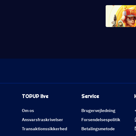
TOPUP live
Service
Om os
Brugervejledning
Ansvarsfraskrivelser
Forsendelsespolitik
Transaktionssikkerhed
Betalingsmetode