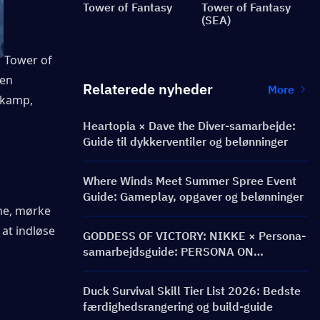
Tower of Fantasy
Tower of Fantasy
(SEA)
Tower of 
en 
Relaterede nyheder
More
amp, ​​
Heartopia × Dave the Diver-samarbejde:
Guide til dykkerventiler og belønninger
Where Winds Meet Summer Spree Event
Guide: Gameplay, opgaver og belønninger
ne, mørke 
at indløse 
GODDESS OF VICTORY: NIKKE × Persona-
samarbejdsguide: PERSONA ON
FRONTLINE-begivenhed, karakterer,
bannere og belønninger
Duck Survival Skill Tier List 2026: Bedste
færdighedsrangering og build-guide