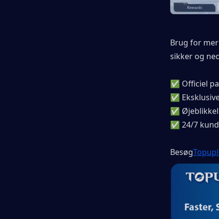
Brug for mere
sikker og ne
✅ Officiel p
✅ Eksklusive
✅ Øjeblikkeli
✅ 24/7 kund
Besøg
Topupl