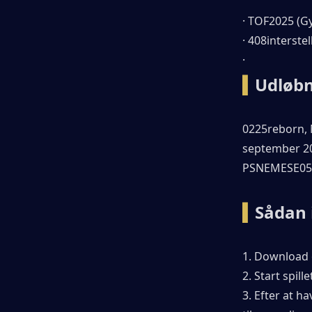
· TOF2025 (Gy
· 408interstel
· 
▍
Udløbn
0225reborn, 
september 20
PSNEMESE052
▍
Sådan 
1. Download 
2. Start spill
3. Efter at h