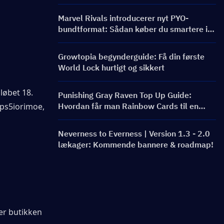
Marvel Rivals introducerer nyt PYO-
bundtformat: Sådan køber du smartere i
butiksopdateringen til sæson 9.5
Growtopia begynderguide: Få din første
World Lock hurtigt og sikkert
øbet 18. 
Punishing Gray Raven Top Up Guide:
ps5iorimoe, 
Hvordan får man Rainbow Cards til en
bedre pris?
Neverness to Everness | Version 1.3 - 2.0
lækager: Kommende bannere & roadmap!
er butikken 