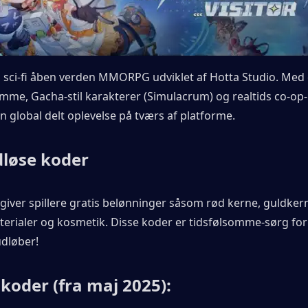
n sci-fi åben verden MMORPG udviklet af Hotta Studio. Med 
amme, Gacha-stil karakterer (Simulacrum) og realtids co-op-k
en global delt oplevelse på tværs af platforme.
løse koder
giver spillere gratis belønninger såsom rød kerne, guldker
aterialer og kosmetik. Disse koder er tidsfølsomme-sørg for 
udløber!
 koder (fra maj 2025):